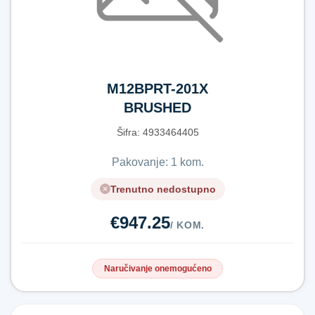
M12BPRT-201X
BRUSHED
RIVET TOOL
Šifra:
4​9​3​3​4​6​4​4​0​5​
IN2
Pakovanje: 1 kom.
Trenutno nedostupno
€947.25
/ KOM.
Naručivanje onemogućeno