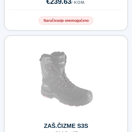
€239.63
/ KOM.
Naručivanje onemogućeno
ZAŠ.ČIZME S3S