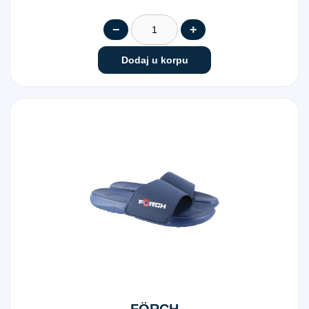
−
+
Dodaj u korpu