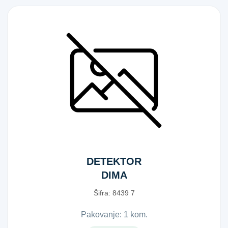
DETEKTOR
DIMA
STANDARD
Šifra:
8​4​3​9​ ​7​
Pakovanje: 1 kom.