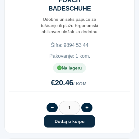
FÖRCH
BADESCHUHE
UNISEX GR.44
Udobne uniseks papuče za
tuširanje ili plažu Ergonomski
oblikovan uložak za dodatnu
udobnost ...
Šifra:
9​8​9​4​ ​5​3​ ​4​4​
Pakovanje: 1 kom.
Na lageru
€20.46
/ KOM.
−
+
Dodaj u korpu