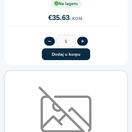
Na lageru
€35.63
/ KOM.
−
+
Dodaj u korpu