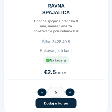
RAVNA
SPAJALICA
8MM
Ubodna spojnica prečnika 8
mm, namijenjena za
povezivanje poliuretanskih ili
poliamidnih cijevi s...
Šifra:
3​4​2​8​ ​4​0​ ​8​
Pakovanje: 5 kom.
Na lageru
€2.5
/ KOM.
−
+
Dodaj u korpu