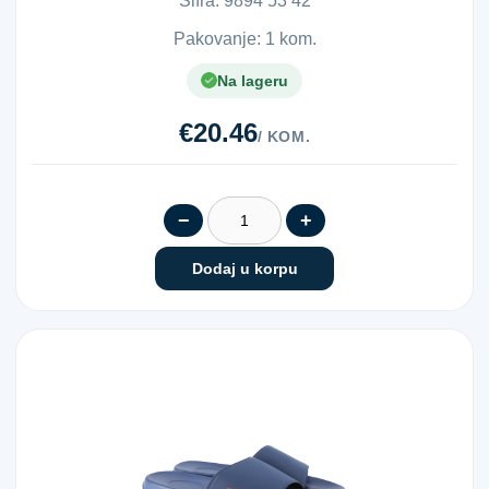
Šifra:
9​8​9​4​ ​5​3​ ​4​2​
Pakovanje: 1 kom.
Na lageru
€20.46
/ KOM.
−
+
Dodaj u korpu