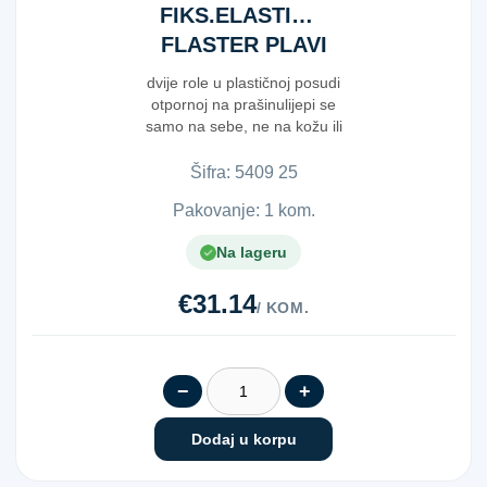
FIKS.ELASTIČNI
FLASTER PLAVI
dvije role u plastičnoj posudi
otpornoj na prašinulijepi se
samo na sebe, ne na kožu ili
kosujedn...
Šifra:
5​4​0​9​ ​2​5​
Pakovanje: 1 kom.
Na lageru
€31.14
/ KOM.
−
+
Dodaj u korpu