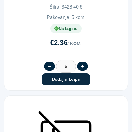
Šifra:
3​4​2​8​ ​4​0​ ​6​
Pakovanje: 5 kom.
Na lageru
€2.36
/ KOM.
−
+
Dodaj u korpu