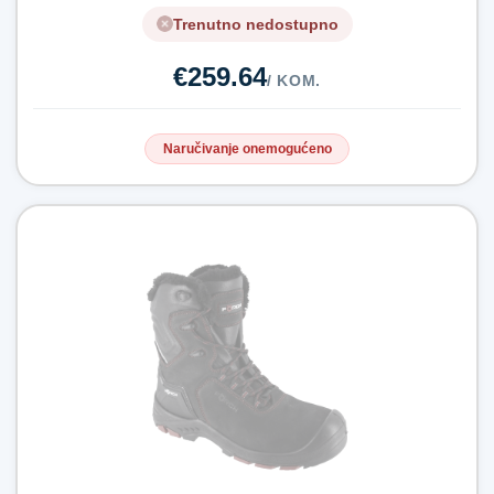
Trenutno nedostupno
€259.64
/ KOM.
Naručivanje onemogućeno