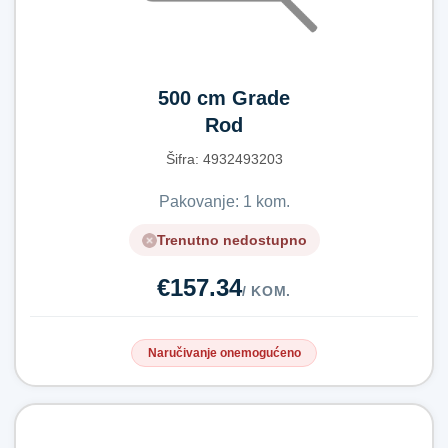
500 cm Grade
Rod
Šifra:
4​9​3​2​4​9​3​2​0​3​
Pakovanje: 1 kom.
Trenutno nedostupno
€157.34
/ KOM.
Naručivanje onemogućeno