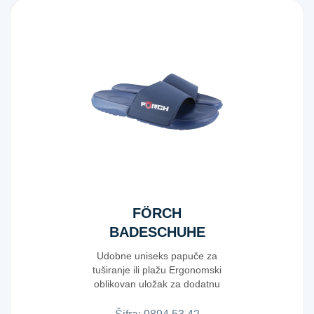
FÖRCH
BADESCHUHE
UNISEX GR.42
Udobne uniseks papuče za
tuširanje ili plažu Ergonomski
oblikovan uložak za dodatnu
udobnost ...