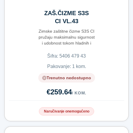
ZAŠ.ČIZME S3S
CI VL.43
Zimske zaštitne čizme S3S CI
pružaju maksimalnu sigurnost
i udobnost tokom hladnih i
zahtjevnih r...
Šifra:
5​4​0​6​ ​4​7​9​ ​4​3​
Pakovanje: 1 kom.
Trenutno nedostupno
€259.64
/ KOM.
Naručivanje onemogućeno