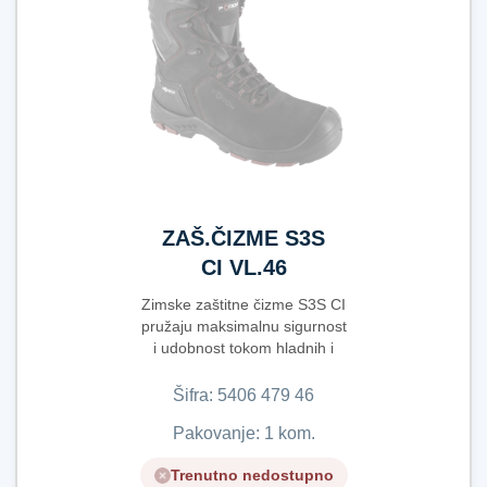
ZAŠ.ČIZME S3S
CI VL.46
Zimske zaštitne čizme S3S CI
pružaju maksimalnu sigurnost
i udobnost tokom hladnih i
zahtjevnih r...
Šifra:
5​4​0​6​ ​4​7​9​ ​4​6​
Pakovanje: 1 kom.
Trenutno nedostupno