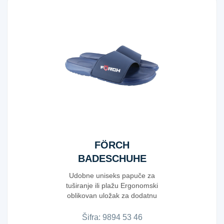
FÖRCH
BADESCHUHE
UNISEX GR.46
Udobne uniseks papuče za
tuširanje ili plažu Ergonomski
oblikovan uložak za dodatnu
udobnost ...
Šifra:
9​8​9​4​ ​5​3​ ​4​6​