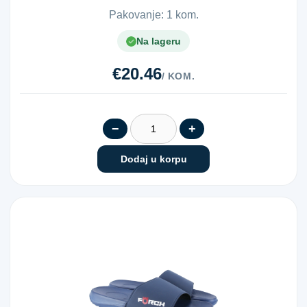
Pakovanje: 1 kom.
Na lageru
€20.46
/ KOM.
−
+
Dodaj u korpu