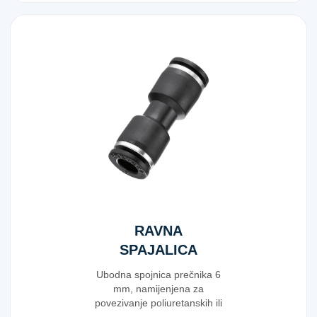
RAVNA
SPAJALICA
6MM
Ubodna spojnica prečnika 6
mm, namijenjena za
povezivanje poliuretanskih ili
poliamidnih cijevi s...