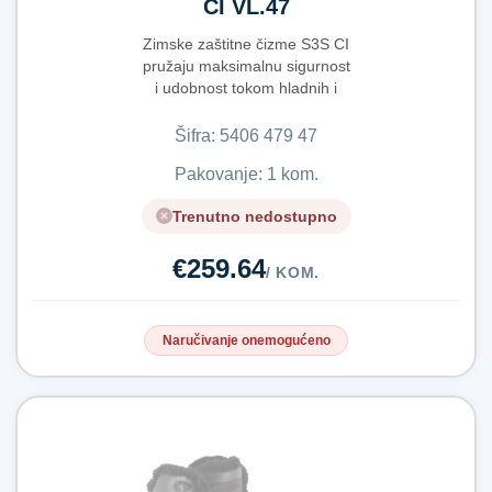
CI VL.47
Zimske zaštitne čizme S3S CI
pružaju maksimalnu sigurnost
i udobnost tokom hladnih i
zahtjevnih r...
Šifra:
5​4​0​6​ ​4​7​9​ ​4​7​
Pakovanje: 1 kom.
Trenutno nedostupno
€259.64
/ KOM.
Naručivanje onemogućeno