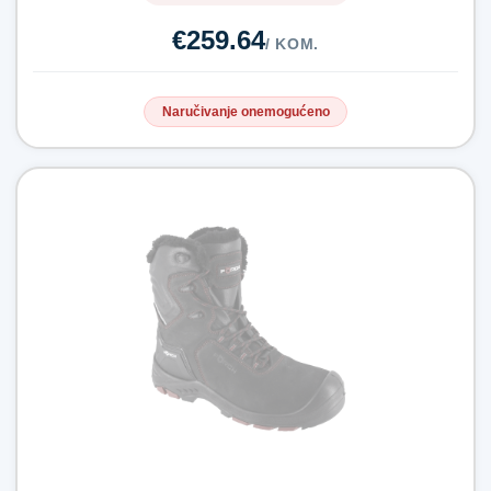
€259.64
/ KOM.
Naručivanje onemogućeno