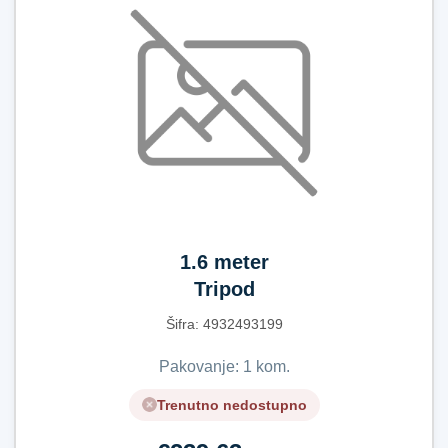
1.6 meter
Tripod
Šifra:
4​9​3​2​4​9​3​1​9​9​
Pakovanje: 1 kom.
Trenutno nedostupno