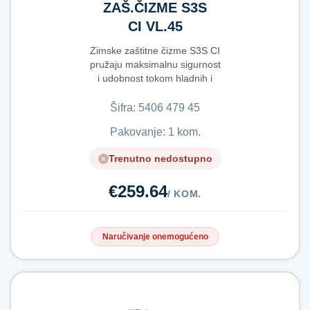
ZAŠ.ČIZME S3S
CI VL.45
Zimske zaštitne čizme S3S CI
pružaju maksimalnu sigurnost
i udobnost tokom hladnih i
zahtjevnih r...
Šifra:
5​4​0​6​ ​4​7​9​ ​4​5​
Pakovanje: 1 kom.
Trenutno nedostupno
€259.64
/ KOM.
Naručivanje onemogućeno