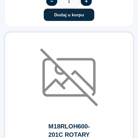
−
+
Dodaj u korpu
M18RLOH600-
201C ROTARY