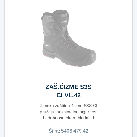
ZAŠ.ČIZME S3S
CI VL.42
Zimske zaštitne čizme S3S CI
pružaju maksimalnu sigurnost
i udobnost tokom hladnih i
zahtjevnih r...
Šifra:
5​4​0​6​ ​4​7​9​ ​4​2​