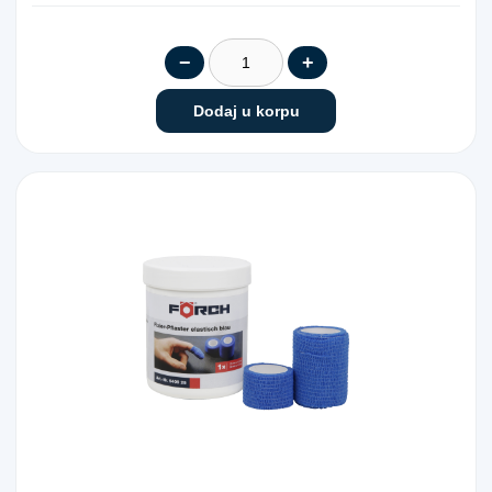
−
+
Dodaj u korpu