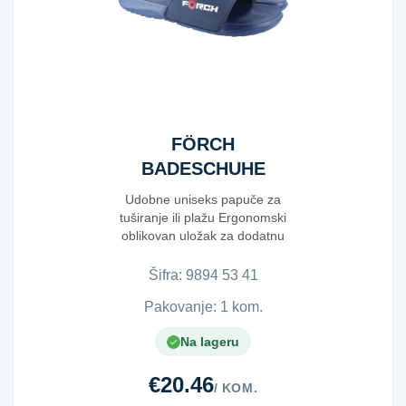
FÖRCH
BADESCHUHE
UNISEX GR.41
Udobne uniseks papuče za
tuširanje ili plažu Ergonomski
oblikovan uložak za dodatnu
udobnost ...
Šifra:
9​8​9​4​ ​5​3​ ​4​1​
Pakovanje: 1 kom.
Na lageru
€20.46
/ KOM.