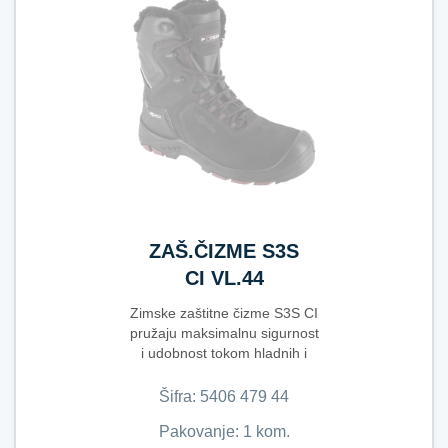
ZAŠ.ČIZME S3S
CI VL.44
Zimske zaštitne čizme S3S CI
pružaju maksimalnu sigurnost
i udobnost tokom hladnih i
zahtjevnih r...
Šifra:
5​4​0​6​ ​4​7​9​ ​4​4​
Pakovanje: 1 kom.