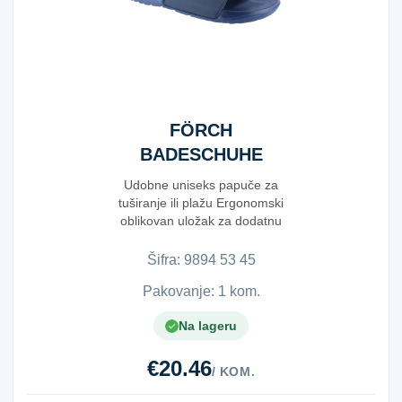
FÖRCH
BADESCHUHE
UNISEX GR.45
Udobne uniseks papuče za
tuširanje ili plažu Ergonomski
oblikovan uložak za dodatnu
udobnost ...
Šifra:
9​8​9​4​ ​5​3​ ​4​5​
Pakovanje: 1 kom.
Na lageru
€20.46
/ KOM.