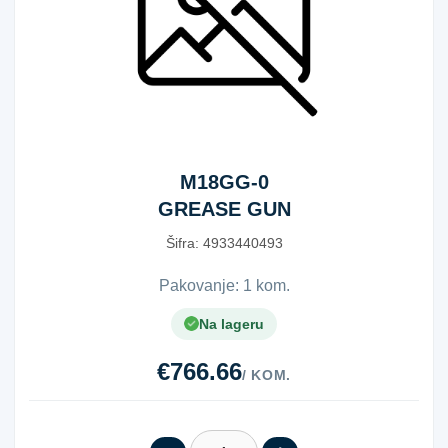
M18GG-0
GREASE GUN
XXX
Šifra:
4​9​3​3​4​4​0​4​9​3​
Pakovanje: 1 kom.
Na lageru
€766.66
/ KOM.