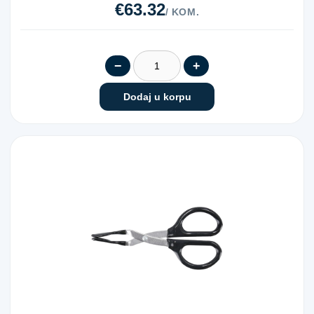
€63.32
/ KOM.
−
+
Dodaj u korpu