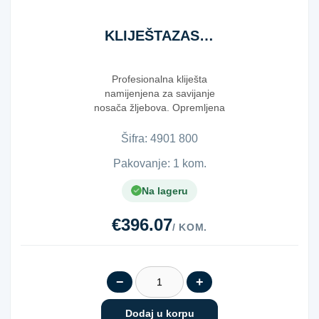
KLIJEŠTAZASAV.NOSAČA800MM
Profesionalna kliješta
namijenjena za savijanje
nosača žljebova. Opremljena
su vijkom za podešava...
Šifra:
4​9​0​1​ ​8​0​0​
Pakovanje: 1 kom.
Na lageru
€396.07
/ KOM.
−
+
Dodaj u korpu