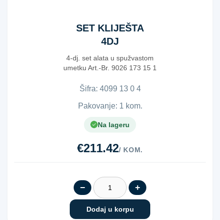
SET KLIJEŠTA
4DJ
4-dj. set alata u spužvastom
umetku Art.-Br. 9026 173 15 1
Šifra:
4​0​9​9​ ​1​3​ ​0​ ​4​
Pakovanje: 1 kom.
Na lageru
€211.42
/ KOM.
−
+
Dodaj u korpu