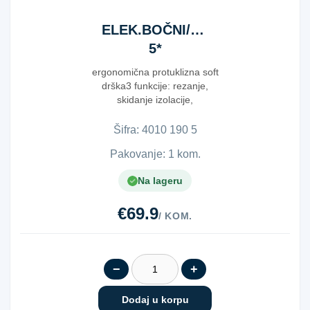
ELEK.BOČNI/ABISO.ZG.190MM
5*
ergonomična protuklizna soft
drška3 funkcije: rezanje,
skidanje izolacije,
pritiskanjeinduktivno ...
Šifra:
4​0​1​0​ ​1​9​0​ ​5​
Pakovanje: 1 kom.
Na lageru
€69.9
/ KOM.
−
+
Dodaj u korpu