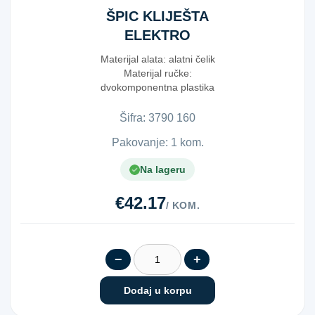
ŠPIC KLIJEŠTA
ELEKTRO
160MM
Materijal alata: alatni čelik
Materijal ručke:
dvokomponentna plastika
Boja ručke: žuto-crn...
Šifra:
3​7​9​0​ ​1​6​0​
Pakovanje: 1 kom.
Na lageru
€42.17
/ KOM.
−
+
Dodaj u korpu