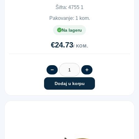
Šifra:
4​7​5​5​ ​1​
Pakovanje: 1 kom.
Na lageru
€24.73
/ KOM.
−
+
Dodaj u korpu