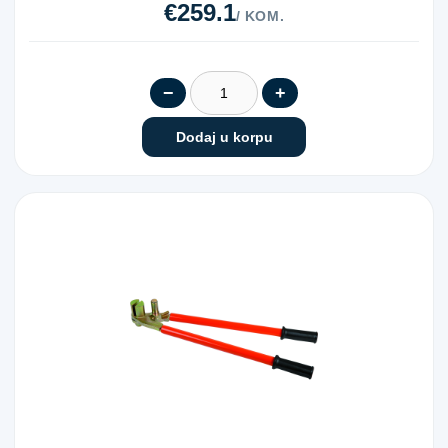
€259.1
/ KOM.
−
+
Dodaj u korpu