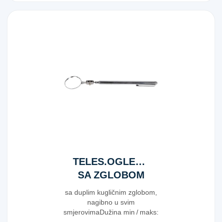
TELES.OGLEDALO
SA ZGLOBOM
40MM
sa duplim kugličnim zglobom,
nagibno u svim
smjerovimaDužina min / maks:
190 / 540 mm, Ogledalo-Ø...