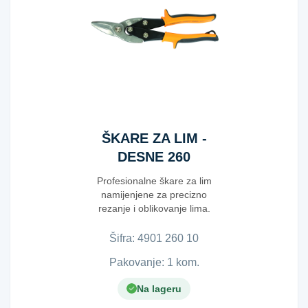
ŠKARE ZA LIM -
DESNE 260
Profesionalne škare za lim
namijenjene za precizno
rezanje i oblikovanje lima.
Opremljene su indu...
Šifra:
4​9​0​1​ ​2​6​0​ ​1​0​
Pakovanje: 1 kom.
Na lageru