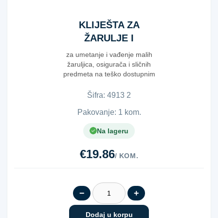
KLIJEŠTA ZA
ŽARULJE I
OSIGURAČ
za umetanje i vađenje malih
žaruljica, osigurača i sličnih
predmeta na teško dostupnim
mjestimapl...
Šifra:
4​9​1​3​ ​2​
Pakovanje: 1 kom.
Na lageru
€19.86
/ KOM.
−
+
Dodaj u korpu