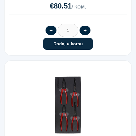
€80.51
/ KOM.
−
+
Dodaj u korpu