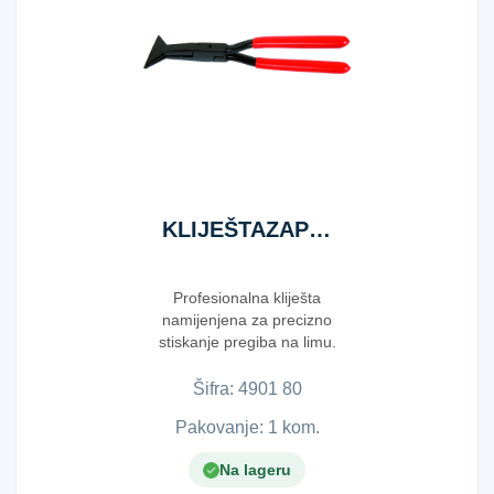
KLIJEŠTAZAPRITISKANJE80MM
Profesionalna kliješta
namijenjena za precizno
stiskanje pregiba na limu.
Omogućavaju siguran i r...
Šifra:
4​9​0​1​ ​8​0​
Pakovanje: 1 kom.
Na lageru