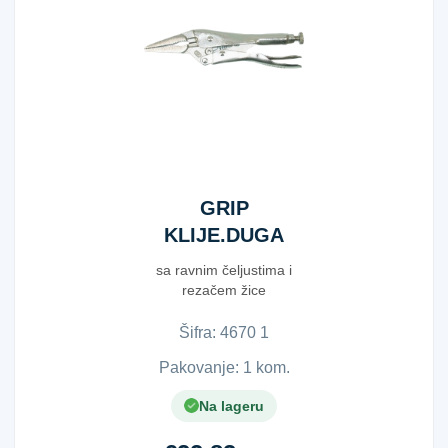
GRIP
KLIJE.DUGA
ČELJ.4LN
sa ravnim čeljustima i
100MM
rezačem žice
Šifra:
4​6​7​0​ ​1​
Pakovanje: 1 kom.
Na lageru