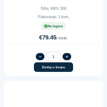
lima. Opremljene su...
Šifra:
4​9​0​1​ ​3​0​0​
Pakovanje: 1 kom.
Na lageru
€79.45
/ KOM.
−
+
Dodaj u korpu