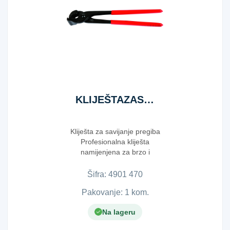
KLIJEŠTAZASAVIJANJE470G
Kliješta za savijanje pregiba
Profesionalna kliješta
namijenjena za brzo i
jednostavno otvaran...
Šifra:
4​9​0​1​ ​4​7​0​
Pakovanje: 1 kom.
Na lageru