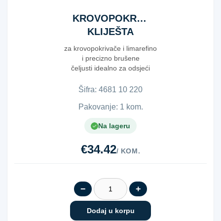
KROVOPOKRIVAČKA
KLIJEŠTA
220MM
za krovopokrivače i limarefino
i precizno brušene
čeljusti idealno za odsjeći
zaostale čavle, zak...
Šifra:
4​6​8​1​ ​1​0​ ​2​2​0​
Pakovanje: 1 kom.
Na lageru
€34.42
/ KOM.
−
+
Dodaj u korpu