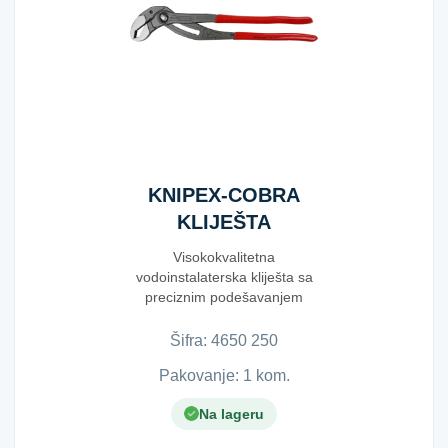
KNIPEX-COBRA
KLIJEŠTA
250MM
Visokokvalitetna
vodoinstalaterska kliješta sa
preciznim podešavanjem
pritiskom dugmeta direktno ...
Šifra:
4​6​5​0​ ​2​5​0​
Pakovanje: 1 kom.
Na lageru