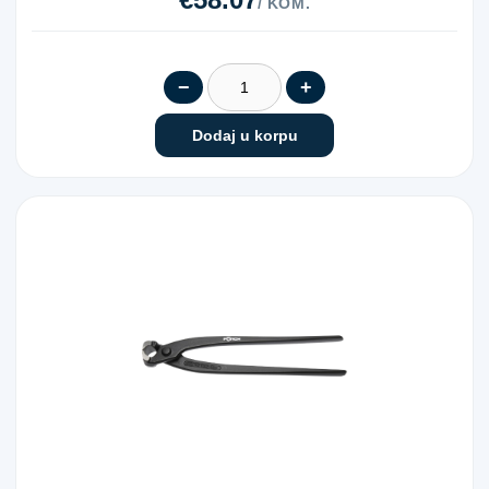
/ KOM.
−
+
Dodaj u korpu