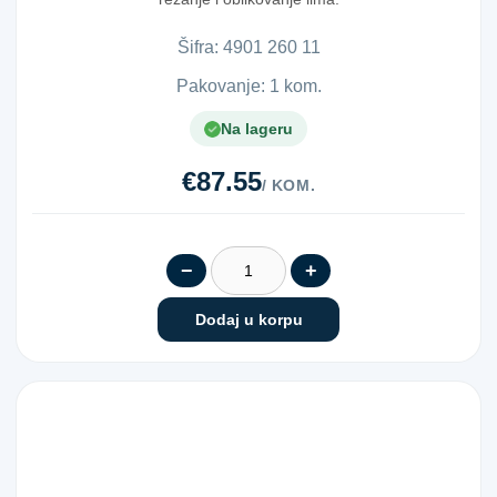
Opremljene su indu...
Šifra:
4​9​0​1​ ​2​6​0​ ​1​1​
Pakovanje: 1 kom.
Na lageru
€87.55
/ KOM.
−
+
Dodaj u korpu