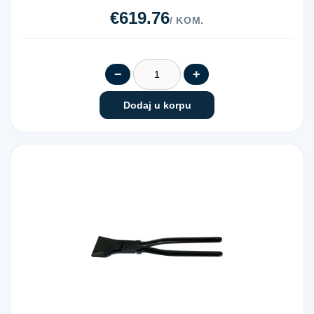
€619.76
/ KOM.
−
+
Dodaj u korpu