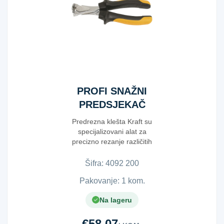
PROFI SNAŽNI
PREDSJEKAČ
200MM
Predrezna klešta Kraft su
specijalizovani alat za
precizno rezanje različitih
materijala. Dizajni...
Šifra:
4​0​9​2​ ​2​0​0​
Pakovanje: 1 kom.
Na lageru
€58.07