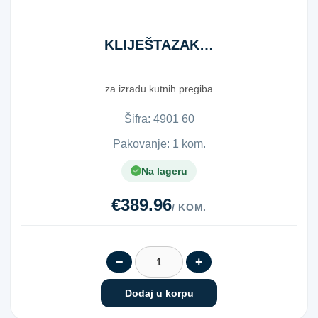
KLIJEŠTAZAKUT.PREGIBE60MM
za izradu kutnih pregiba
Šifra:
4​9​0​1​ ​6​0​
Pakovanje: 1 kom.
Na lageru
€389.96
/ KOM.
−
+
Dodaj u korpu