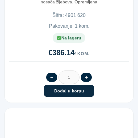
nosača žljebova. Opremljena
su vijkom za podešava...
Šifra:
4​9​0​1​ ​6​2​0​
Pakovanje: 1 kom.
Na lageru
€386.14
/ KOM.
−
+
Dodaj u korpu