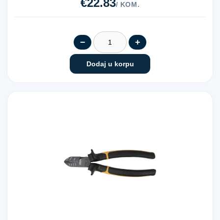
€22.83
/ KOM.
−
+
Dodaj u korpu