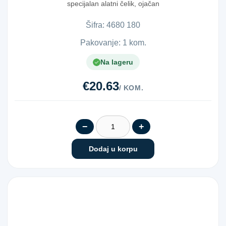
specijalan alatni čelik, ojačan
Šifra:
4​6​8​0​ ​1​8​0​
Pakovanje: 1 kom.
Na lageru
€20.63
/ KOM.
−
+
Dodaj u korpu