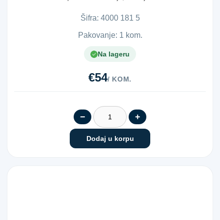
obradu raznih ...
Šifra:
4​0​0​0​ ​1​8​1​ ​5​
Pakovanje: 1 kom.
Na lageru
€54
/ KOM.
−
+
Dodaj u korpu