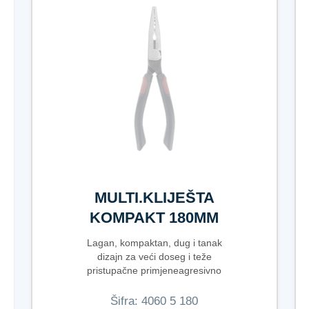
MULTI.KLIJEŠTA
KOMPAKT 180MM
Lagan, kompaktan, dug i tanak
dizajn za veći doseg i teže
pristupačne primjeneagresivno
prednje i...
Šifra:
4​0​6​0​ ​5​ ​1​8​0​