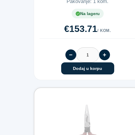
Pakovanje: 1 kom.
Na lageru
€153.71
/ KOM.
−
+
Dodaj u korpu