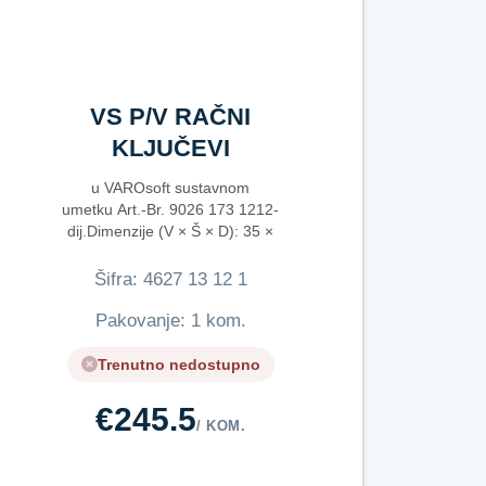
VS P/V RAČNI
KLJUČEVI
UK.12DJ
u VAROsoft sustavnom
umetku Art.-Br. 9026 173 1212-
dij.Dimenzije (V × Š × D): 35 ×
173 × 396 mm
Šifra:
4​6​2​7​ ​1​3​ ​1​2​ ​1​
Pakovanje: 1 kom.
Trenutno nedostupno
€245.5
/ KOM.