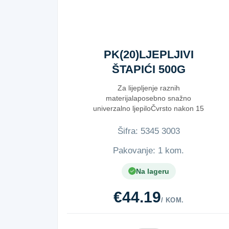
PK(20)LJEPLJIVI
ŠTAPIĆI 500G
Za lijepljenje raznih
materijalaposebno snažno
univerzalno ljepiloČvrsto nakon 15
sekundi i nakon...
Šifra:
5​3​4​5​ ​3​0​0​3​
Pakovanje: 1 kom.
Na lageru
€44.19
/ KOM.