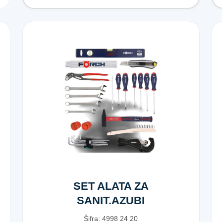
SET ALATA ZA
SANIT.AZUBI
20DJ
Šifra:
4​9​9​8​ ​2​4​ ​2​0​