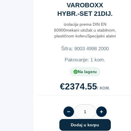
VAROBOXX
HYBR.-SET 21DIJ.
1000
izolacija prema DIN EN
60900mekani uložak u stabilnom,
plastičnom koferuSpecijalni alatni
čelikZa...
Šifra:
9​0​0​3​ ​4​9​9​8​ ​2​0​0​0​
Pakovanje: 1 kom.
Na lageru
€2374.55
/ KOM.
−
+
Dodaj u korpu