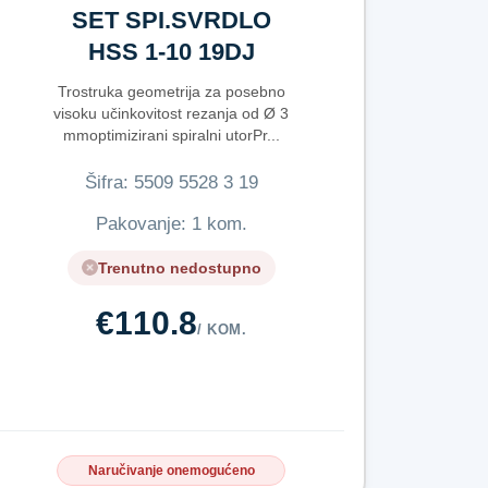
SET SPI.SVRDLO
HSS 1-10 19DJ
Trostruka geometrija za posebno
visoku učinkovitost rezanja od Ø 3
mmoptimizirani spiralni utorPr...
Šifra:
5​5​0​9​ ​5​5​2​8​ ​3​ ​1​9​
Pakovanje: 1 kom.
Trenutno nedostupno
€110.8
/ KOM.
Naručivanje onemogućeno