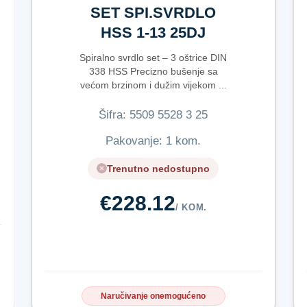
SET SPI.SVRDLO
HSS 1-13 25DJ
Spiralno svrdlo set – 3 oštrice DIN
338 HSS Precizno bušenje sa
većom brzinom i dužim vijekom ...
Šifra:
5​5​0​9​ ​5​5​2​8​ ​3​ ​2​5​
Pakovanje: 1 kom.
Trenutno nedostupno
€228.12
/ KOM.
Naručivanje onemogućeno