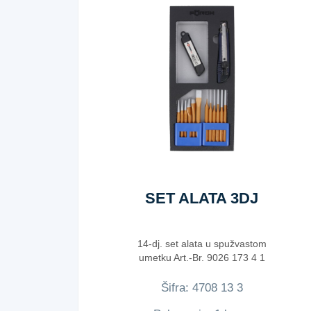
SET ALATA 3DJ
14-dj. set alata u spužvastom
umetku Art.-Br. 9026 173 4 1
Šifra:
4​7​0​8​ ​1​3​ ​3​