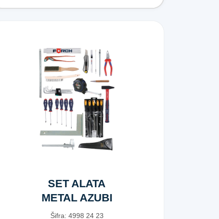
SET ALATA
METAL AZUBI
23DJ
Šifra:
4​9​9​8​ ​2​4​ ​2​3​