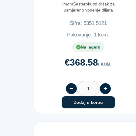
limomŠesterokutni dršak za
usmjereno vođenje dlijeta
Šifra:
5​3​5​1​ ​5​1​2​1​
Pakovanje: 1 kom.
Na lageru
€368.58
/ KOM.
−
+
Dodaj u korpu