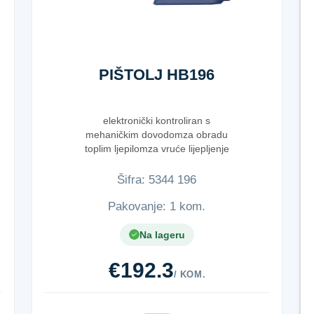
PIŠTOLJ HB196
elektronički kontroliran s
mehaničkim dovodomza obradu
toplim ljepilomza vruće lijepljenje
točkas...
Šifra:
5​3​4​4​ ​1​9​6​
Pakovanje: 1 kom.
Na lageru
€192.3
/ KOM.