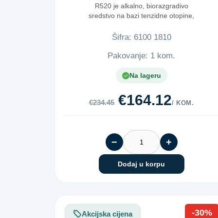
R520 je alkalno, biorazgradivo
sredstvo na bazi tenzidne otopine,
n...
Šifra:
6​1​0​0​ ​1​8​1​0​
Pakovanje: 1 kom.
Na lageru
€164.12
€234.45
/ KOM.
−
+
Dodaj u korpu
-30%
Akcijska cijena