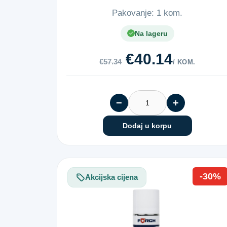
Pakovanje: 1 kom.
Na lageru
€40.14
€57.34
/ KOM.
−
+
Dodaj u korpu
-30%
Akcijska cijena