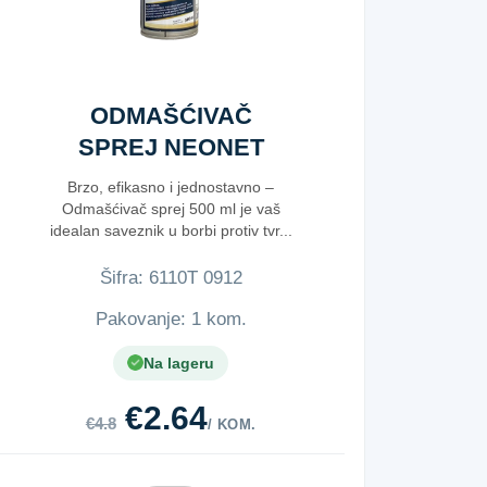
ODMAŠĆIVAČ
SPREJ NEONET
500 ML
Brzo, efikasno i jednostavno –
Odmašćivač sprej 500 ml je vaš
idealan saveznik u borbi protiv tvr...
Šifra:
6​1​1​0​T​ ​0​9​1​2​
Pakovanje: 1 kom.
Na lageru
€2.64
€4.8
/ KOM.