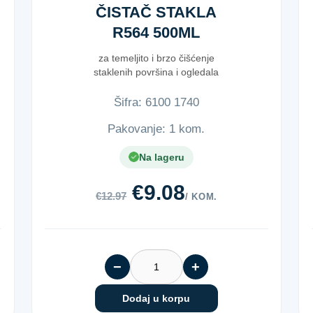
ČISTAČ STAKLA
R564 500ML
za temeljito i brzo čišćenje
staklenih površina i ogledala
Šifra:
6​1​0​0​ ​1​7​4​0​
Pakovanje: 1 kom.
Na lageru
€9.08
€12.97
/ KOM.
−
+
Dodaj u korpu