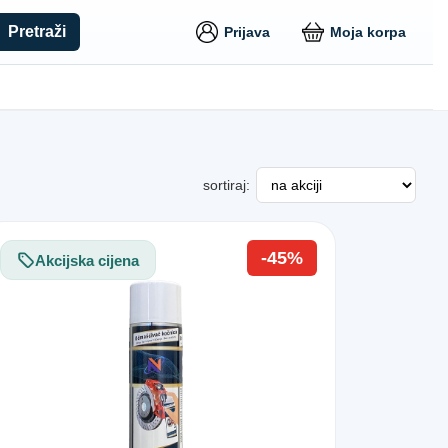
Pretraži
Prijava
Moja korpa
sortiraj:
-45%
Akcijska cijena