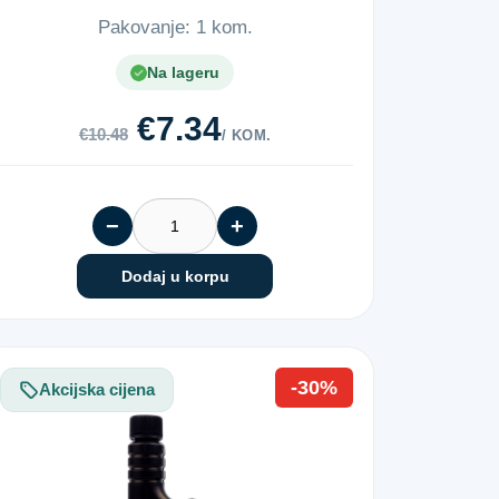
Pakovanje: 1 kom.
Na lageru
€7.34
€10.48
/ KOM.
−
+
Dodaj u korpu
-30%
Akcijska cijena