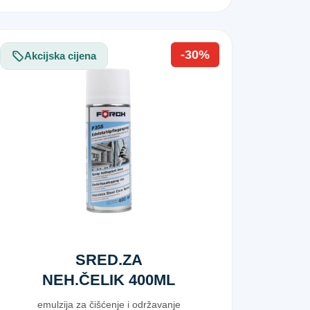
-30%
Akcijska cijena
SRED.ZA
NEH.ČELIK 400ML
P355
emulzija za čišćenje i održavanje