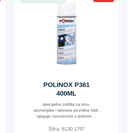
POLINOX P361
400ML
specijalna zaštita za inox,
aluminijske i lakirane površine čisti,
njeguje i konzervira u jednom ...
Šifra:
6​1​3​0​ ​1​7​9​7​