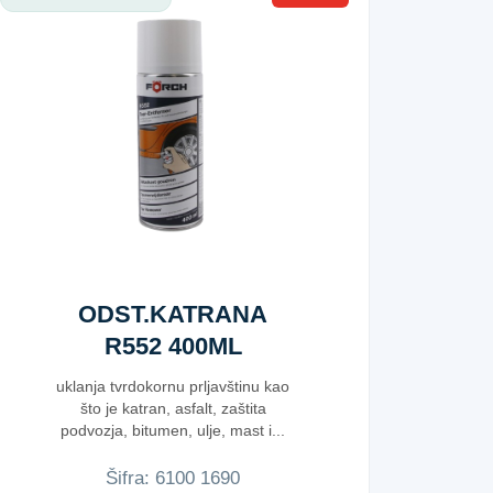
ODST.KATRANA
R552 400ML
uklanja tvrdokornu prljavštinu kao
što je katran, asfalt, zaštita
podvozja, bitumen, ulje, mast i...
Šifra:
6​1​0​0​ ​1​6​9​0​