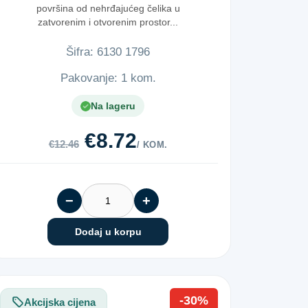
površina od nehrđajućeg čelika u
zatvorenim i otvorenim prostor...
Šifra:
6​1​3​0​ ​1​7​9​6​
Pakovanje: 1 kom.
Na lageru
€8.72
€12.46
/ KOM.
−
+
Dodaj u korpu
-30%
Akcijska cijena