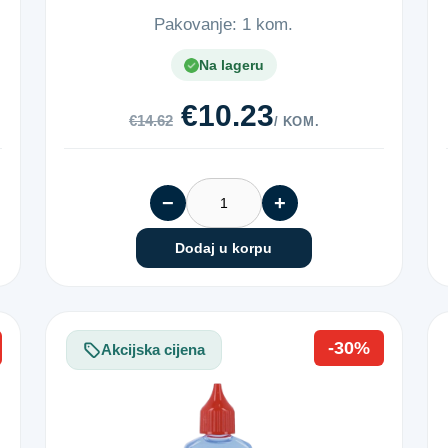
Pakovanje: 1 kom.
Na lageru
€10.23
€14.62
/ KOM.
−
+
Dodaj u korpu
-30%
Akcijska cijena