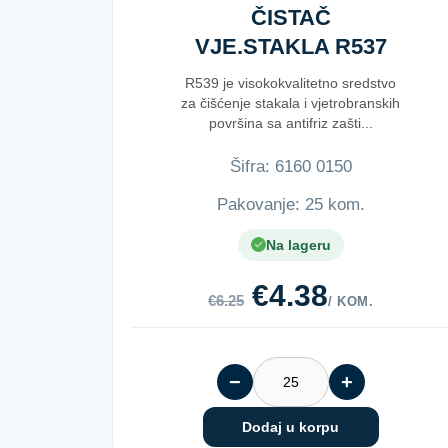
ČISTAČ
VJE.STAKLA R537
500ML
R539 je visokokvalitetno sredstvo
za čišćenje stakala i vjetrobranskih
površina sa antifriz zašti...
Šifra:
6​1​6​0​ ​0​1​5​0​
Pakovanje: 25 kom.
Na lageru
€4.38
€6.25
/ KOM.
−
+
Dodaj u korpu