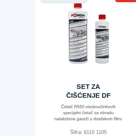
SET ZA
ČIŠĆENJE DF
R582+R583
Čistač R582:visokoučinkoviti
specijalni čistač za obradu
nataložene gareži u dizelskom filtru
ter...
Šifra:
6​1​1​0​ ​1​1​0​5​