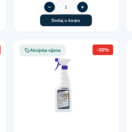
−
+
Dodaj u korpu
-30%
Akcijska cijena