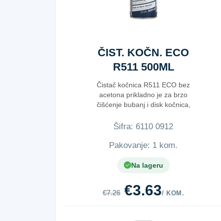
ČIST. KOČN. ECO
R511 500ML
Čistač kočnica R511 ECO bez
acetona prikladno je za brzo
čišćenje bubanj i disk kočnica,
kočionih...
Šifra:
6​1​1​0​ ​0​9​1​2​
Pakovanje: 1 kom.
Na lageru
€3.63
€7.26
/ KOM.