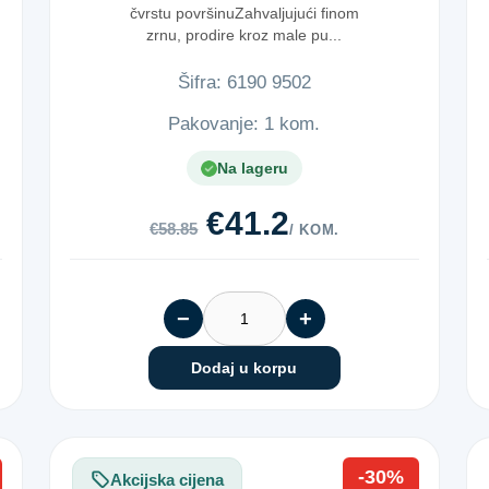
čvrstu površinuZahvaljujući finom
zrnu, prodire kroz male pu...
Šifra:
6​1​9​0​ ​9​5​0​2​
Pakovanje: 1 kom.
Na lageru
€41.2
€58.85
/ KOM.
−
+
Dodaj u korpu
-30%
Akcijska cijena