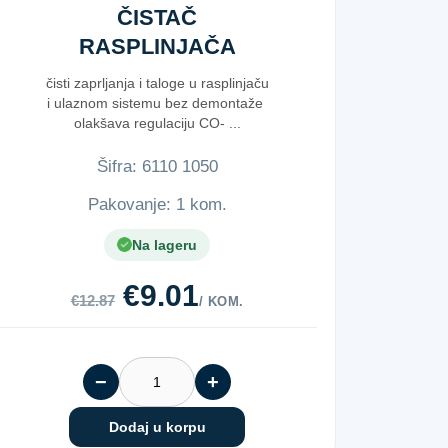
ČISTAČ
RASPLINJAČA
R577 300ML
čisti zaprljanja i taloge u rasplinjaču
i ulaznom sistemu bez demontaže
olakšava regulaciju CO- ...
Šifra:
6​1​1​0​ ​1​0​5​0​
Pakovanje: 1 kom.
Na lageru
€9.01
€12.87
/ KOM.
−
+
Dodaj u korpu