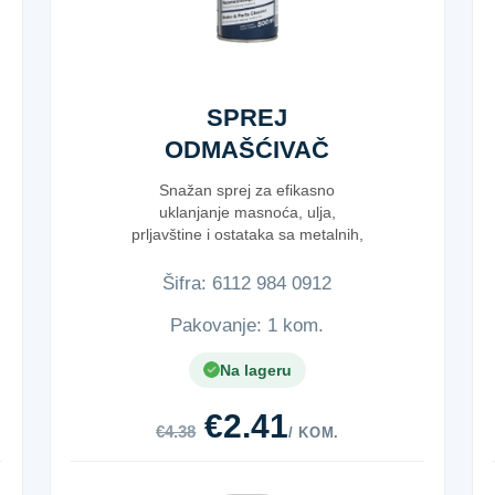
SPREJ
ODMAŠĆIVAČ
500ML
Snažan sprej za efikasno
uklanjanje masnoća, ulja,
prljavštine i ostataka sa metalnih,
plastičnih...
Šifra:
6​1​1​2​ ​9​8​4​ ​0​9​1​2​
Pakovanje: 1 kom.
Na lageru
€2.41
€4.38
/ KOM.