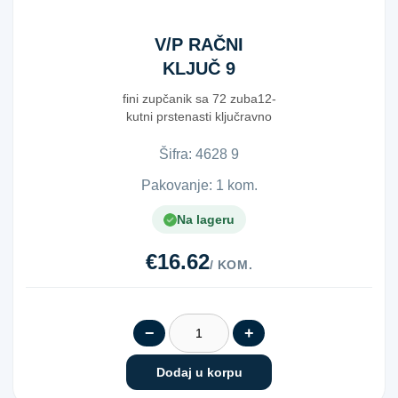
V/P RAČNI
KLJUČ 9
fini zupčanik sa 72 zuba12-
kutni prstenasti ključravno
Šifra:
4​6​2​8​ ​9​
Pakovanje: 1 kom.
Na lageru
€16.62
/ KOM.
−
+
Dodaj u korpu