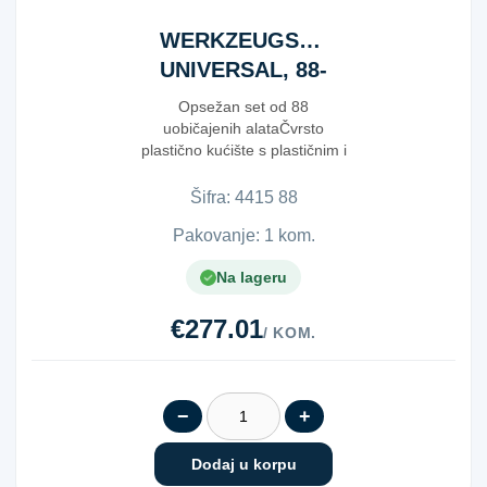
WERKZEUGSATZ
UNIVERSAL, 88-
TLG
Opsežan set od 88
uobičajenih alataČvrsto
plastično kućište s plastičnim i
metalnim kopčamaUniver...
Šifra:
4​4​1​5​ ​8​8​
Pakovanje: 1 kom.
Na lageru
€277.01
/ KOM.
−
+
Dodaj u korpu