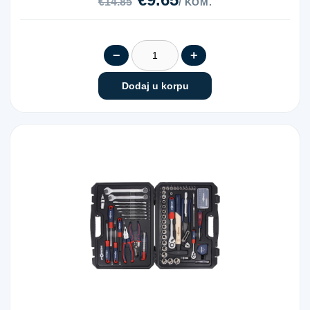
€14.85
/ KOM.
−
+
Dodaj u korpu