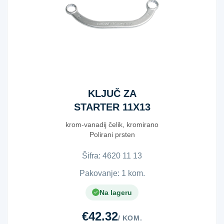
KLJUČ ZA
STARTER 11X13
krom-vanadij čelik, kromirano
Polirani prsten
Šifra:
4​6​2​0​ ​1​1​ ​1​3​
Pakovanje: 1 kom.
Na lageru
€42.32
/ KOM.