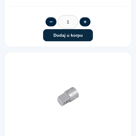
−
+
Dodaj u korpu