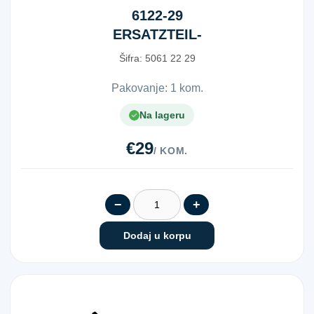
6122-29
ERSATZTEIL-
SATZ
Šifra:
5​0​6​1​ ​2​2​ ​2​9​
Pakovanje: 1 kom.
Na lageru
€29
/ KOM.
−
+
Dodaj u korpu