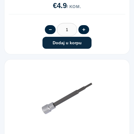
€4.9
/ KOM.
−
+
Dodaj u korpu