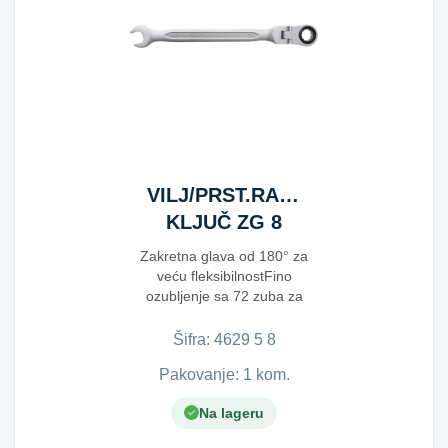
VILJ/PRST.RAČNI
KLJUČ ZG 8
Zakretna glava od 180° za
veću fleksibilnostFino
ozubljenje sa 72 zuba za
precizan rad12-kutni pr...
Šifra:
4​6​2​9​ ​5​ ​8​
Pakovanje: 1 kom.
Na lageru