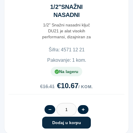
1/2"SNAŽNI
NASADNI
KLJUČ DU21
1/2" Snažni nasadni ključ
DU21 je alat visokih
performansi, dizajniran za
profesionalnu primjenu....
Šifra:
4​5​7​1​ ​1​2​ ​2​1​
Pakovanje: 1 kom.
Na lageru
€10.67
€16.41
/ KOM.
−
+
Dodaj u korpu