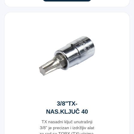
3/8"TX-
NAS.KLJUČ 40
50MM
TX nasadni ključ unutrašnji
3/8” je precizan i izdržljiv alat
za rad sa TORX (TX) vijcima.