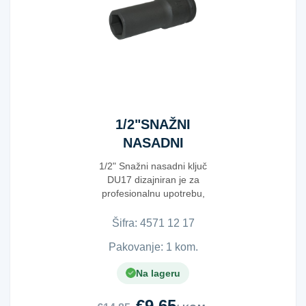
1/2"SNAŽNI
NASADNI
KLJUČ DU17
1/2" Snažni nasadni ključ
DU17 dizajniran je za
profesionalnu upotrebu,
pružajući izuzetnu snagu ...
Šifra:
4​5​7​1​ ​1​2​ ​1​7​
Pakovanje: 1 kom.
Na lageru
€9.65