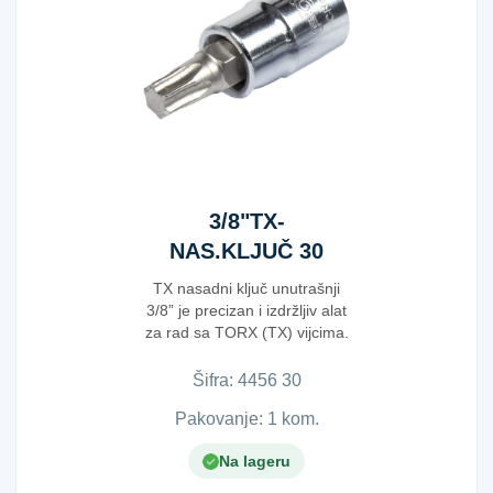
3/8"TX-
NAS.KLJUČ 30
50MM
TX nasadni ključ unutrašnji
3/8” je precizan i izdržljiv alat
za rad sa TORX (TX) vijcima.
Hromir...
Šifra:
4​4​5​6​ ​3​0​
Pakovanje: 1 kom.
Na lageru