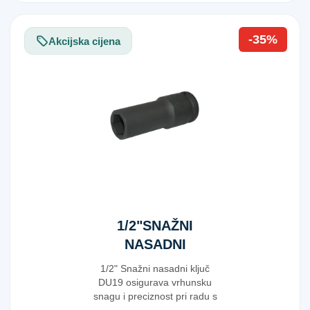
-35%
Akcijska cijena
1/2"SNAŽNI
NASADNI
KLJUČ DU19
1/2" Snažni nasadni ključ
DU19 osigurava vrhunsku
snagu i preciznost pri radu s
većim vijcima i m...