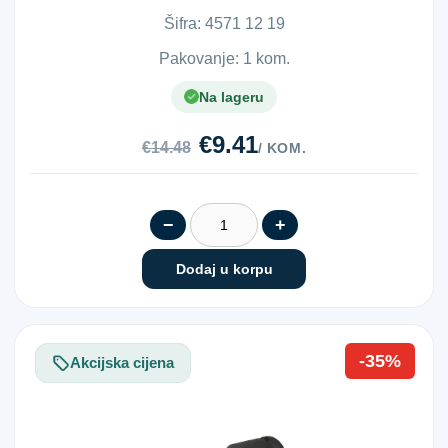
Šifra:
4​5​7​1​ ​1​2​ ​1​9​
Pakovanje: 1 kom.
Na lageru
€9.41
€14.48
/ KOM.
−
+
Dodaj u korpu
-35%
Akcijska cijena