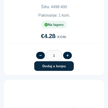
organizaciju i sigurno pri...
Šifra:
4​4​9​8​ ​4​0​0​
Pakovanje: 1 kom.
Na lageru
€4.28
/ KOM.
−
+
Dodaj u korpu