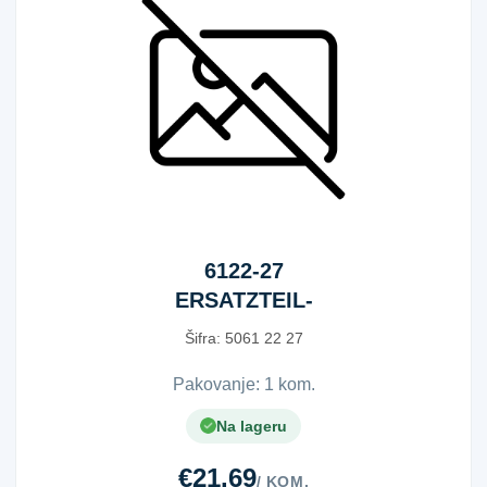
6122-27
ERSATZTEIL-
SATZ
Šifra:
5​0​6​1​ ​2​2​ ​2​7​
Pakovanje: 1 kom.
Na lageru
€21.69
/ KOM.