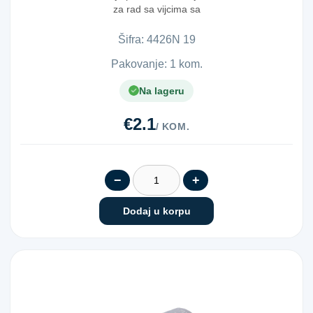
za rad sa vijcima sa
unutrašnjim šest...
Šifra:
4​4​2​6​N​ ​1​9​
Pakovanje: 1 kom.
Na lageru
€2.1
/ KOM.
−
+
Dodaj u korpu