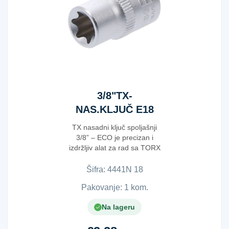
3/8"TX-
NAS.KLJUČ E18
28MM ECO
TX nasadni ključ spoljašnji
3/8” – ECO je precizan i
izdržljiv alat za rad sa TORX
(TX) vijcima. ...
Šifra:
4​4​4​1​N​ ​1​8​
Pakovanje: 1 kom.
Na lageru