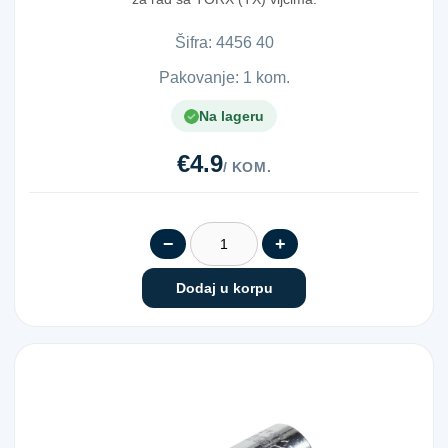
Hromir...
Šifra:
4​4​5​6​ ​4​0​
Pakovanje: 1 kom.
Na lageru
€4.9
/ KOM.
−
+
Dodaj u korpu