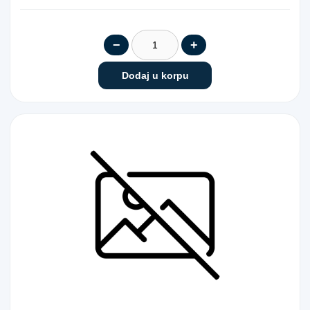
−
+
Dodaj u korpu