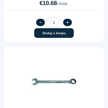
€10.68
/ KOM.
−
+
Dodaj u korpu