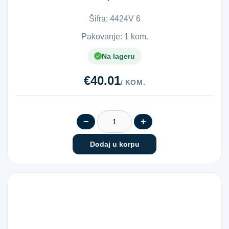
Šifra:
4​4​2​4​V​ ​6​
Pakovanje: 1 kom.
Na lageru
€40.01
/ KOM.
−
+
Dodaj u korpu