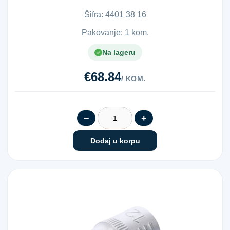
komponentna plast...
Šifra:
4​4​0​1​ ​3​8​ ​1​6​
Pakovanje: 1 kom.
Na lageru
€68.84
/ KOM.
−
+
Dodaj u korpu