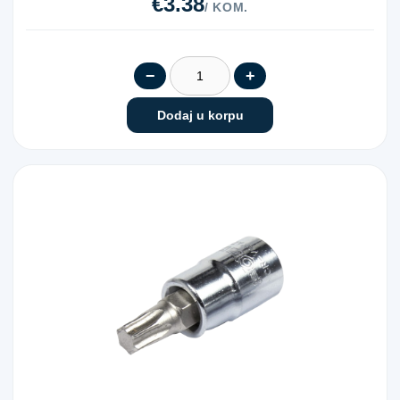
€3.38
/ KOM.
−
+
Dodaj u korpu