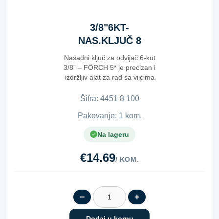
3/8"6KT-
NAS.KLJUČ 8
100MM 5*
Nasadni ključ za odvijač 6-kut
3/8” – FÖRCH 5* je precizan i
izdržljiv alat za rad sa vijcima
sa ...
Šifra:
4​4​5​1​ ​8​ ​1​0​0​
Pakovanje: 1 kom.
Na lageru
€14.69
/ KOM.
−
+
Dodaj u korpu