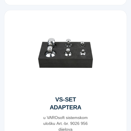
VS-SET
ADAPTERA
UVEĆ./REDUC.
u VAROsoft sistemskom
ulošku Art.-br. 9026 956
dijelova