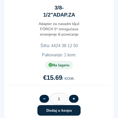
3/8-
1/2"ADAP.ZA
NAS.KLJUČ V
Adapter za nasadni ključ
5*
FÖRCH 5* omogućava
smanjenje ili povećanje
priključka, što omogućava
jed...
Šifra:
4​4​2​4​ ​3​8​ ​1​2​ ​5​0​
Pakovanje: 1 kom.
Na lageru
€15.69
/ KOM.
−
+
Dodaj u korpu