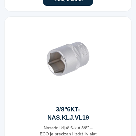
3/8"6KT-
NAS.KLJ.VL19
27MM ECO
Nasadni ključ 6-kut 3/8” –
ECO je precizan i izdržljiv alat