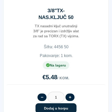
3/8"TX-
NAS.KLJUČ 50
50MM
TX nasadni ključ unutrašnji
3/8” je precizan i izdržljiv alat
za rad sa TORX (TX) vijcima.
Hromir...
Šifra:
4​4​5​6​ ​5​0​
Pakovanje: 1 kom.
Na lageru
€5.48
/ KOM.
−
+
Dodaj u korpu