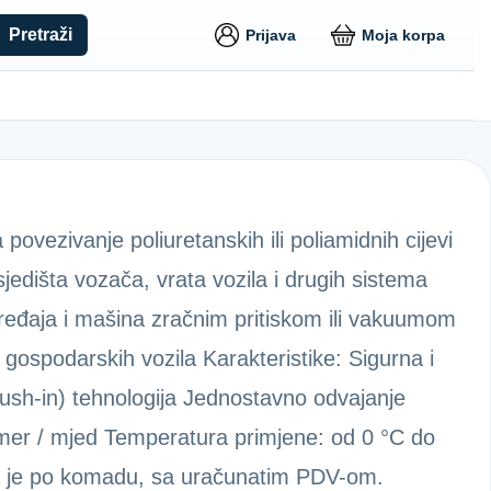
Pretraži
Prijava
Moja korpa
vezivanje poliuretanskih ili poliamidnih cijevi
dišta vozača, vrata vozila i drugih sistema
ređaja i mašina zračnim pritiskom ili vakuumom
spodarskih vozila Karakteristike: Sigurna i
sh-in) tehnologija Jednostavno odvajanje
limer / mjed Temperatura primjene: od 0 °C do
na je po komadu, sa uračunatim PDV-om.