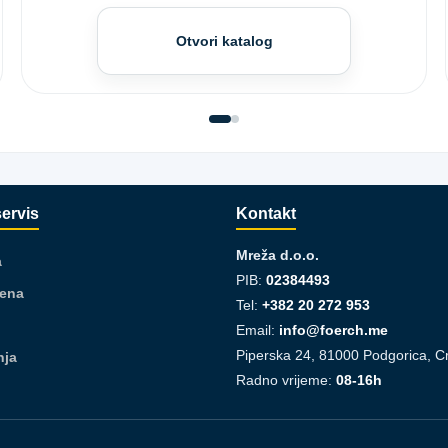
Otvori katalog
servis
Kontakt
Mreža d.o.o.
a
PIB:
02384493
jena
Tel:
+382 20 272 953
Email:
info@foerch.me
Piperska 24, 81000 Podgorica, C
nja
Radno vrijeme:
08-16h