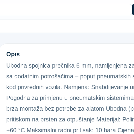
RAVNA SPAJALICA 6MM
Opis
Ubodna spojnica prečnika 6 mm, namijenjena za po
sa dodatnim potrošačima – poput pneumatskih sje
kod privrednih vozila. Namjena: Snabdijevanje u
Pogodna za primjenu u pneumatskim sistemima go
brza montaža bez potrebe za alatom Ubodna (pu
pritiskom na prsten za otpuštanje Materijal: Po
+60 °C Maksimalni radni pritisak: 10 bara Cije