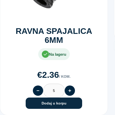
RAVNA SPAJALICA
6MM
Na lageru
€2.36
/ KOM.
−
+
Dodaj u korpu