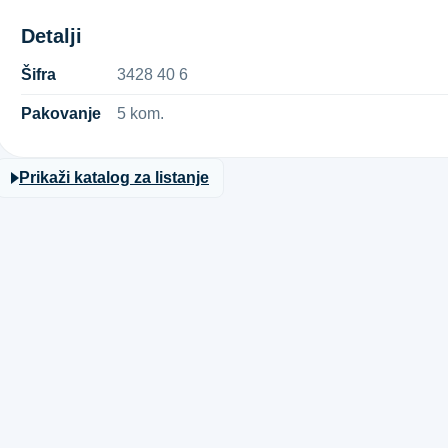
Detalji
Šifra
3​4​2​8​ ​4​0​ ​6​
Pakovanje
5 kom.
Prikaži katalog za listanje