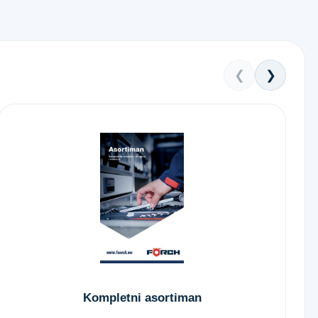
❮
❯
Kompletni asortiman