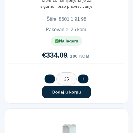
M8/M10 namijenjena je za
sigurno i brzo pričvršćivanje
cijevi u instalac...
Šifra:
8​6​0​1​ ​1​ ​9​1​ ​9​8​
Pakovanje: 25 kom.
Na lageru
€334.09
/ 100 KOM.
−
+
Dodaj u korpu