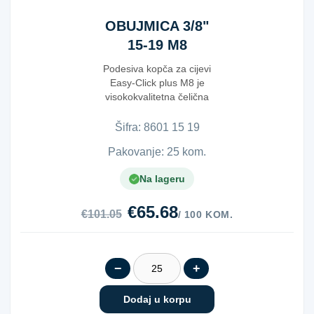
OBUJMICA 3/8"
15-19 M8
Podesiva kopča za cijevi
Easy-Click plus M8 je
visokokvalitetna čelična
kopča, galvanizovana za z...
Šifra:
8​6​0​1​ ​1​5​ ​1​9​
Pakovanje: 25 kom.
Na lageru
€65.68
€101.05
/ 100 KOM.
−
+
Dodaj u korpu