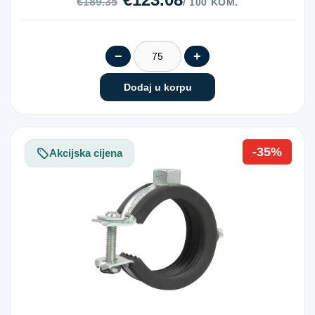
€189.35
/ 100 KOM.
−
+
Dodaj u korpu
-35%
Akcijska cijena