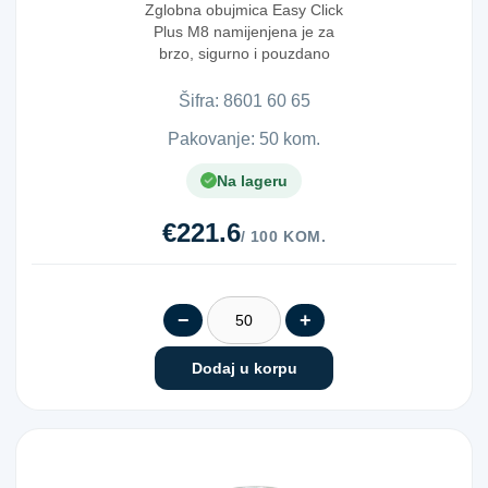
Zglobna obujmica Easy Click
Plus M8 namijenjena je za
brzo, sigurno i pouzdano
pričvršćivanje cij...
Šifra:
8​6​0​1​ ​6​0​ ​6​5​
Pakovanje: 50 kom.
Na lageru
€221.6
/ 100 KOM.
−
+
Dodaj u korpu