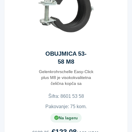
OBUJMICA 53-
58 M8
Gelenkrohrschelle Easy-Click
plus M8 je visokokvalitetna
čelična kopča sa
galvanizovanom površino...
Šifra:
8​6​0​1​ ​5​3​ ​5​8​
Pakovanje: 75 kom.
Na lageru
€123.08