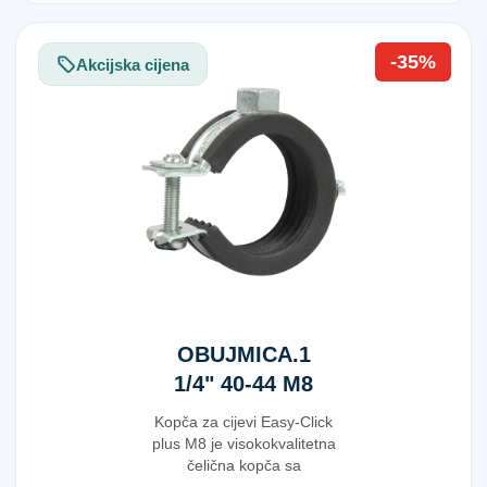
-35%
Akcijska cijena
OBUJMICA.1
1/4" 40-44 M8
Kopča za cijevi Easy-Click
plus M8 je visokokvalitetna
čelična kopča sa
galvanizovanom površinom,...