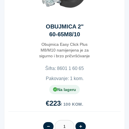
OBUJMICA 2"
60-65M8/10
Obujmica Easy Click Plus
M8/M10 namijenjena je za
sigurno i brzo pričvršćivanje
cijevi u instalac...
Šifra:
8​6​0​1​ ​1​ ​6​0​ ​6​5​
Pakovanje: 1 kom.
Na lageru
€223
/ 100 KOM.
−
+