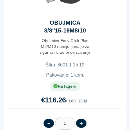
OBUJMICA
3/8"15-19M8/10
Obujmica Easy Click Plus
M8/M10 namijenjena je za
sigurno i brzo pričvršćivanje
cijevi u instalac...
Šifra:
8​6​0​1​ ​1​ ​1​5​ ​1​9​
Pakovanje: 1 kom.
Na lageru
€116.26
/ 100 KOM.
−
+