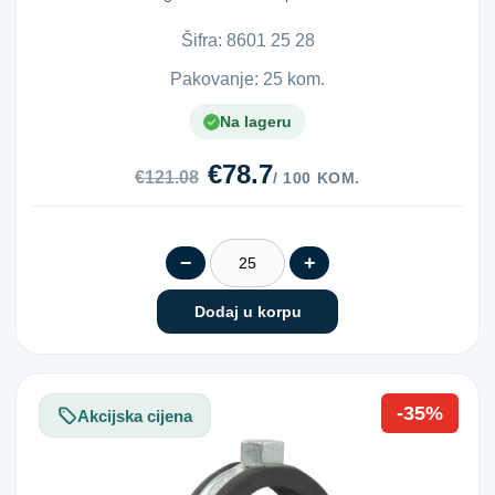
integrisanom zvučno-izolaci...
Šifra:
8​6​0​1​ ​2​5​ ​2​8​
Pakovanje: 25 kom.
Na lageru
€78.7
€121.08
/ 100 KOM.
−
+
Dodaj u korpu
-35%
Akcijska cijena