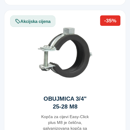
-35%
Akcijska cijena
OBUJMICA 3/4"
25-28 M8
Kopča za cijevi Easy-Click
plus M8 je čelična,
galvanizovana kopča sa