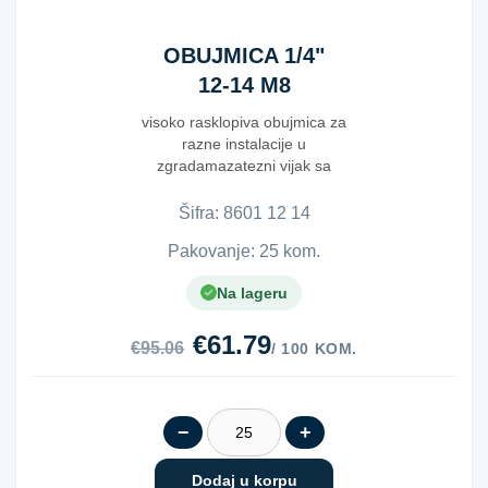
OBUJMICA 1/4"
12-14 M8
visoko rasklopiva obujmica za
razne instalacije u
zgradamazatezni vijak sa
&quot;klik&quot; prihv...
Šifra:
8​6​0​1​ ​1​2​ ​1​4​
Pakovanje: 25 kom.
Na lageru
€61.79
€95.06
/ 100 KOM.
−
+
Dodaj u korpu