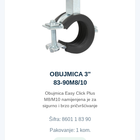
OBUJMICA 3"
83-90M8/10
Obujmica Easy Click Plus
M8/M10 namijenjena je za
sigurno i brzo pričvršćivanje
cijevi u instalac...
Šifra:
8​6​0​1​ ​1​ ​8​3​ ​9​0​
Pakovanje: 1 kom.