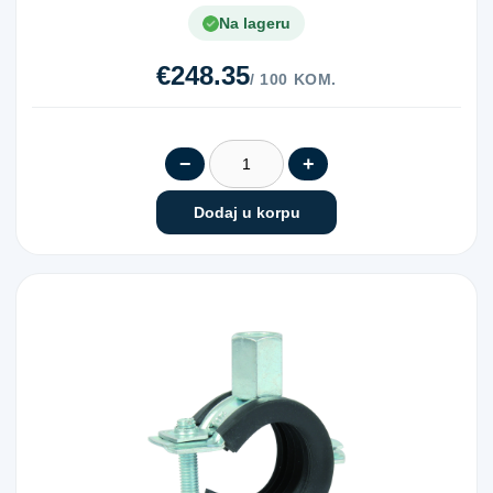
Na lageru
€248.35
/ 100 KOM.
−
+
Dodaj u korpu