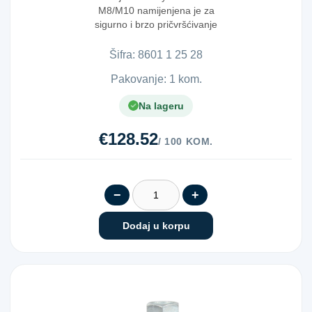
M8/M10 namijenjena je za
sigurno i brzo pričvršćivanje
cijevi u instalac...
Šifra:
8​6​0​1​ ​1​ ​2​5​ ​2​8​
Pakovanje: 1 kom.
Na lageru
€128.52
/ 100 KOM.
−
+
Dodaj u korpu