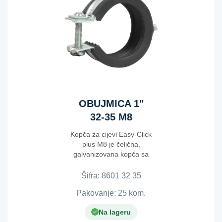
OBUJMICA 1"
32-35 M8
Kopča za cijevi Easy-Click
plus M8 je čelična,
galvanizovana kopča sa
integrisanom zvučno-izolaci...
Šifra:
8​6​0​1​ ​3​2​ ​3​5​
Pakovanje: 25 kom.
Na lageru