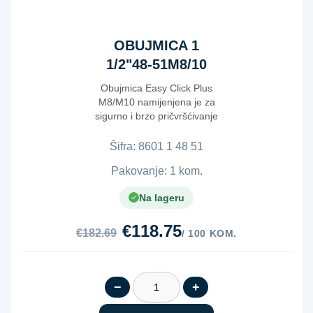
OBUJMICA 1
1/2"48-51M8/10
Obujmica Easy Click Plus
M8/M10 namijenjena je za
sigurno i brzo pričvršćivanje
cijevi u instalac...
Šifra:
8​6​0​1​ ​1​ ​4​8​ ​5​1​
Pakovanje: 1 kom.
Na lageru
€118.75
€182.69
/ 100 KOM.
−
+