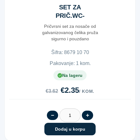
SET ZA
PRIČ.WC-
ŠKOLJ.POC.10X70
Pričvrsni set za nosače od
galvanizovanog čelika pruža
sigurno i pouzdano
pričvršćivanje nosača i...
Šifra:
8​6​7​9​ ​1​0​ ​7​0​
Pakovanje: 1 kom.
Na lageru
€2.35
€3.62
/ KOM.
−
+
Dodaj u korpu