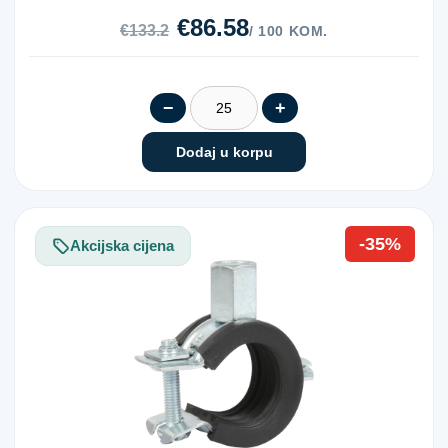
€86.58
€133.2
/ 100 KOM.
−
+
Dodaj u korpu
-35%
Akcijska cijena