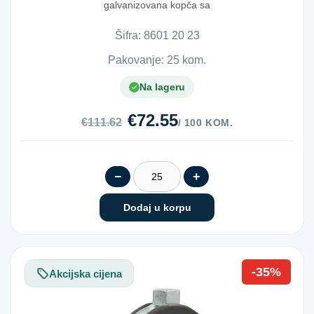
galvanizovana kopča sa
integrisanom zvučno-izolaci...
Šifra:
8​6​0​1​ ​2​0​ ​2​3​
Pakovanje: 25 kom.
Na lageru
€72.55
€111.62
/ 100 KOM.
−
+
Dodaj u korpu
-35%
Akcijska cijena