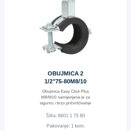
OBUJMICA 2
1/2"75-80M8/10
Obujmica Easy Click Plus
M8/M10 namijenjena je za
sigurno i brzo pričvršćivanje
cijevi u instalac...
Šifra:
8​6​0​1​ ​1​ ​7​5​ ​8​0​
Pakovanje: 1 kom.