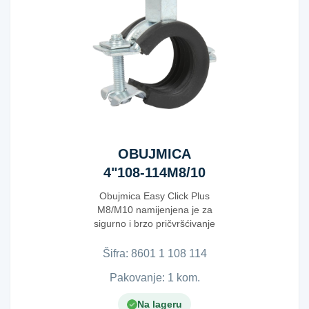
OBUJMICA
4"108-114M8/10
Obujmica Easy Click Plus
M8/M10 namijenjena je za
sigurno i brzo pričvršćivanje
cijevi u instalac...
Šifra:
8​6​0​1​ ​1​ ​1​0​8​ ​1​1​4​
Pakovanje: 1 kom.
Na lageru