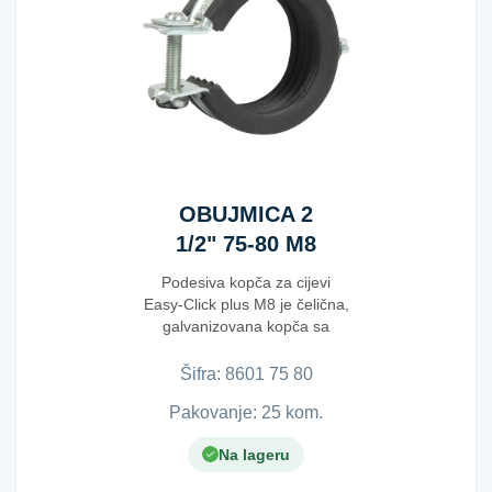
OBUJMICA 2
1/2" 75-80 M8
Podesiva kopča za cijevi
Easy-Click plus M8 je čelična,
galvanizovana kopča sa
integrisanom zvučn...
Šifra:
8​6​0​1​ ​7​5​ ​8​0​
Pakovanje: 25 kom.
Na lageru