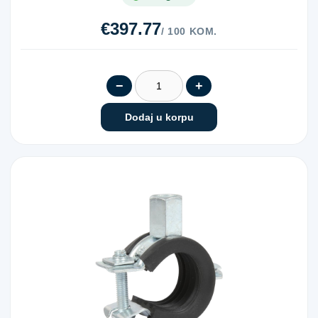
€397.77
/ 100 KOM.
−
+
Dodaj u korpu