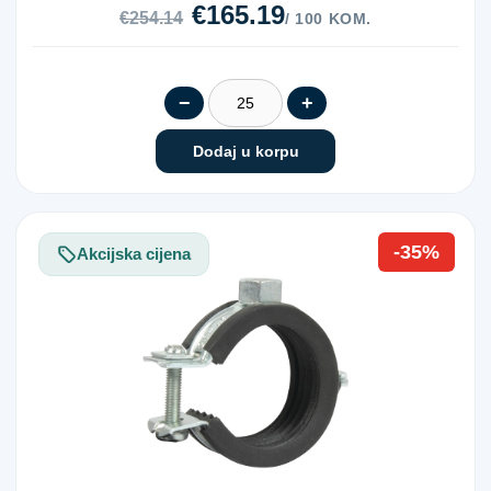
€165.19
€254.14
/ 100 KOM.
−
+
Dodaj u korpu
-35%
Akcijska cijena