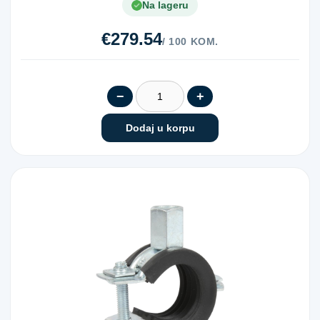
Na lageru
€279.54
/ 100 KOM.
−
+
Dodaj u korpu