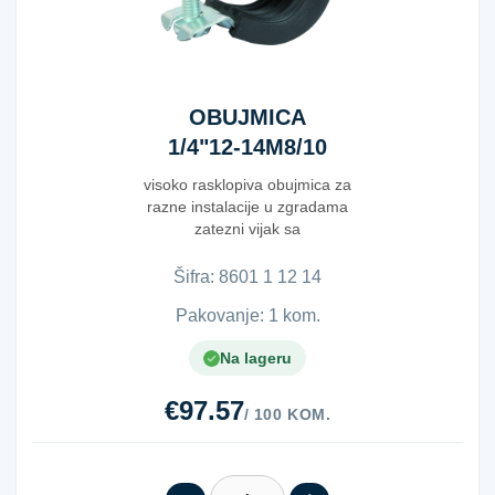
OBUJMICA
1/4"12-14M8/10
visoko rasklopiva obujmica za
razne instalacije u zgradama
zatezni vijak sa
&quot;klik&quot; prih...
Šifra:
8​6​0​1​ ​1​ ​1​2​ ​1​4​
Pakovanje: 1 kom.
Na lageru
€97.57
/ 100 KOM.