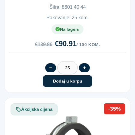
Šifra:
8​6​0​1​ ​4​0​ ​4​4​
Pakovanje: 25 kom.
Na lageru
€90.91
€139.86
/ 100 KOM.
−
+
Dodaj u korpu
-35%
Akcijska cijena