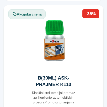
-35%
Akcijska cijena
B(30ML) ASK-
PRAJMER K110
5*
Klasični crni temeljni premaz
za lijepljenje automobilskih
prozoraPromotor prianjanja
za sitotisa...