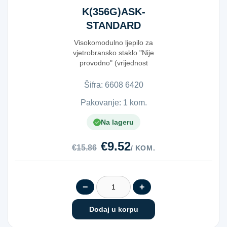
K(356G)ASK-
STANDARD
K105
Visokomodulno ljepilo za
vjetrobransko staklo "Nije
provodno" (vrijednost
otpornosti 10⁻⁶ Siem...
Šifra:
6​6​0​8​ ​6​4​2​0​
Pakovanje: 1 kom.
Na lageru
€9.52
€15.86
/ KOM.
−
+
Dodaj u korpu