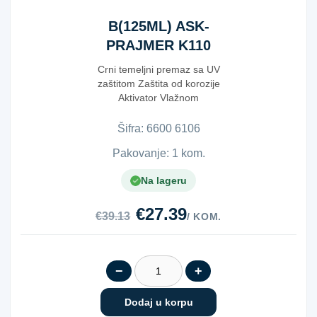
B(125ML) ASK-
PRAJMER K110
5*
Crni temeljni premaz sa UV
zaštitom Zaštita od korozije
Aktivator Vlažnom
atmosferom stv...
Šifra:
6​6​0​0​ ​6​1​0​6​
Pakovanje: 1 kom.
Na lageru
€27.39
€39.13
/ KOM.
−
+
Dodaj u korpu