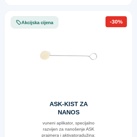
-30%
Akcijska cijena
ASK-KIST ZA
NANOS
PRAJMERA
vuneni aplikator, specijalno
razvijen za nanošenje ASK
prajmera i aktivatoradužina: