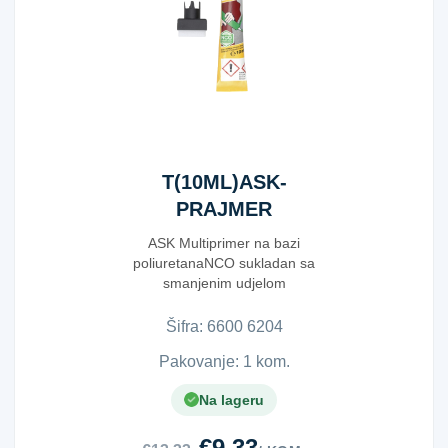
T(10ML)ASK-
PRAJMER
GREEN K106
ASK Multiprimer na bazi
poliuretanaNCO sukladan sa
smanjenim udjelom
diizocijanata &lt;0,1%Pobolj...
Šifra:
6​6​0​0​ ​6​2​0​4​
Pakovanje: 1 kom.
Na lageru
€9.33