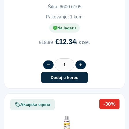
Šifra:
6​6​0​0​ ​6​1​0​5​
Pakovanje: 1 kom.
Na lageru
€12.34
€18.99
/ KOM.
−
+
Dodaj u korpu
-30%
Akcijska cijena