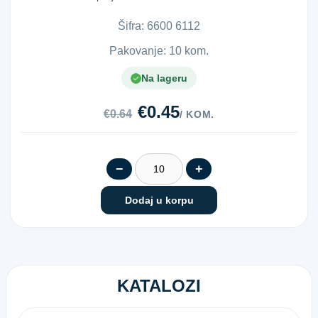
130 mm
Šifra:
6​6​0​0​ ​6​1​1​2​
Pakovanje: 10 kom.
Na lageru
€0.45
€0.64
/ KOM.
−
+
Dodaj u korpu
KATALOZI