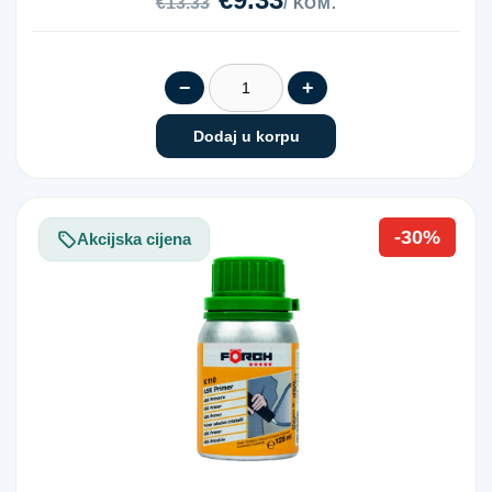
€13.33
/ KOM.
−
+
Dodaj u korpu
-30%
Akcijska cijena