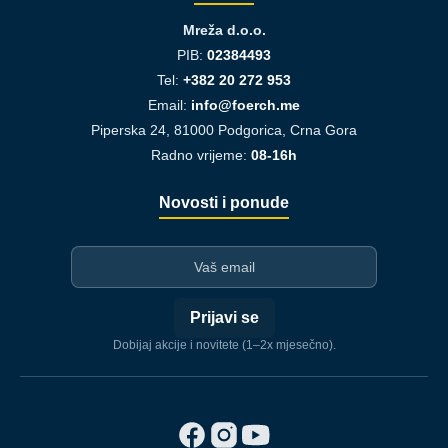
Mreža d.o.o.
PIB:
02384493
Tel:
+382 20 272 953
Email:
info@foerch.me
Piperska 24, 81000 Podgorica, Crna Gora
Radno vrijeme:
08-16h
Novosti i ponude
I-mejl
Prijavi se
Dobijaj akcije i novitete (1–2x mjesečno).