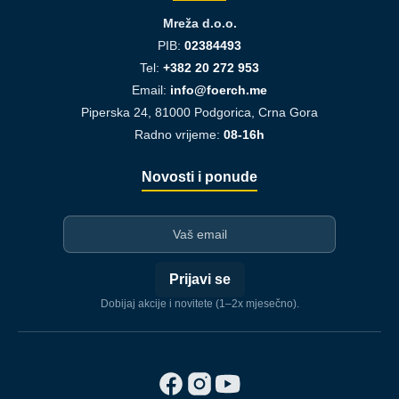
Mreža d.o.o.
PIB:
02384493
Tel:
+382 20 272 953
Email:
info@foerch.me
Piperska 24, 81000 Podgorica, Crna Gora
Radno vrijeme:
08-16h
Novosti i ponude
I-mejl
Prijavi se
Dobijaj akcije i novitete (1–2x mjesečno).