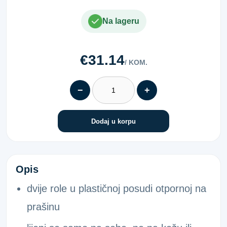
Na lageru
€31.14
/ KOM.
−
+
Dodaj u korpu
FIKS.ELASTIČNI FLASTER PLAVI
Opis
dvije role u plastičnoj posudi otpornoj na
prašinu