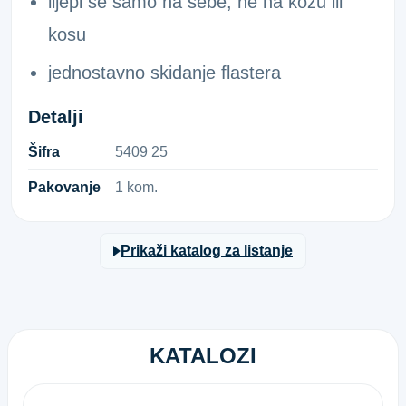
lijepi se samo na sebe, ne na kožu ili
kosu
jednostavno skidanje flastera
Detalji
Šifra
5​4​0​9​ ​2​5​
Pakovanje
1 kom.
Prikaži katalog za listanje
KATALOZI