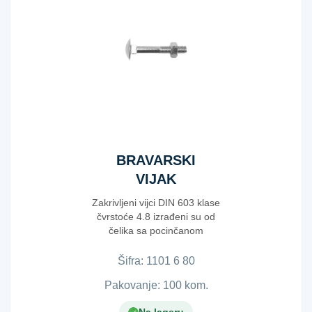
BRAVARSKI
VIJAK
603+MAT.6X80
Zakrivljeni vijci DIN 603 klase
čvrstoće 4.8 izrađeni su od
čelika sa pocinčanom
površinom, dolaz...
Šifra:
1​1​0​1​ ​6​ ​8​0​
Pakovanje: 100 kom.