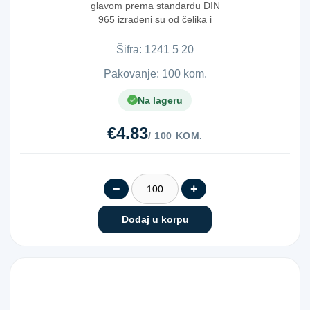
glavom prema standardu DIN
965 izrađeni su od čelika i
pripadaju klasi ...
Šifra:
1​2​4​1​ ​5​ ​2​0​
Pakovanje: 100 kom.
Na lageru
€4.83
/ 100 KOM.
−
+
Dodaj u korpu