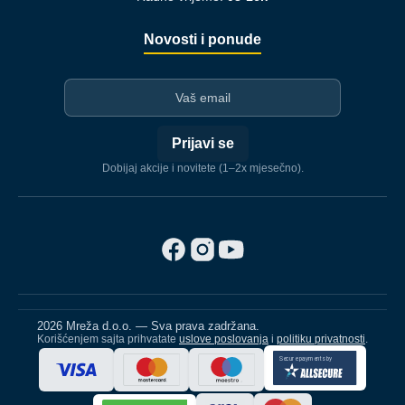
Novosti i ponude
I-mejl
Prijavi se
Dobijaj akcije i novitete (1–2x mjesečno).
2026 Mreža d.o.o. — Sva prava zadržana.
Korišćenjem sajta prihvatate
uslove poslovanja
i
politiku privatnosti
.