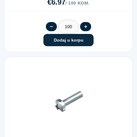
€6.97
/ 100 KOM.
−
+
Dodaj u korpu