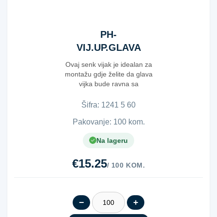
PH-
VIJ.UP.GLAVA
965 POC 5X60
Ovaj senk vijak je idealan za
montažu gdje želite da glava
vijka bude ravna sa
površinom materija...
Šifra:
1​2​4​1​ ​5​ ​6​0​
Pakovanje: 100 kom.
Na lageru
€15.25
/ 100 KOM.
−
+