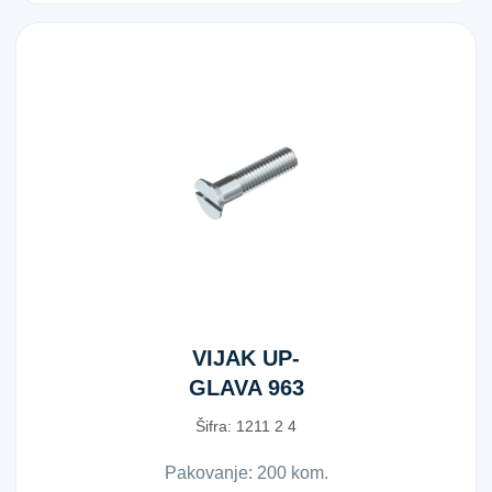
VIJAK UP-
GLAVA 963
POC. 2X4
Šifra:
1​2​1​1​ ​2​ ​4​
Pakovanje: 200 kom.