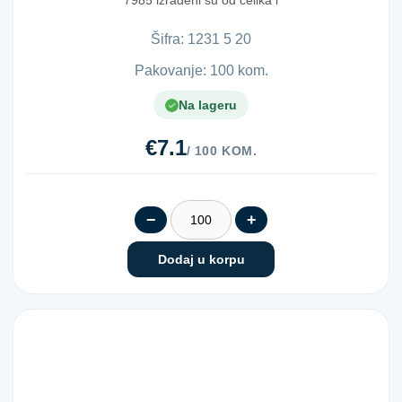
7985 izrađeni su od čelika i
pripadaju ...
Šifra:
1​2​3​1​ ​5​ ​2​0​
Pakovanje: 100 kom.
Na lageru
€7.1
/ 100 KOM.
−
+
Dodaj u korpu