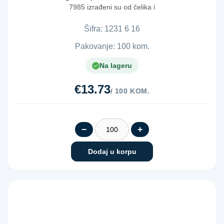
7985 izrađeni su od čelika i
pripadaju ...
Šifra:
1​2​3​1​ ​6​ ​1​6​
Pakovanje: 100 kom.
Na lageru
€13.73
/ 100 KOM.
−
+
Dodaj u korpu