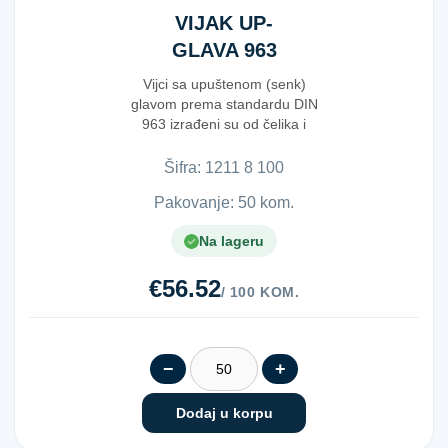
VIJAK UP-
GLAVA 963
POC. 8X100
Vijci sa upuštenom (senk)
glavom prema standardu DIN
963 izrađeni su od čelika i
pripadaju klasi ...
Šifra:
1​2​1​1​ ​8​ ​1​0​0​
Pakovanje: 50 kom.
Na lageru
€56.52
/ 100 KOM.
−
+
Dodaj u korpu