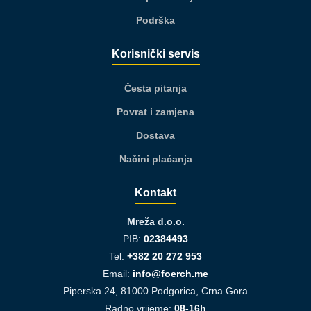
Podrška
Korisnički servis
Česta pitanja
Povrat i zamjena
Dostava
Načini plaćanja
Kontakt
Mreža d.o.o.
PIB:
02384493
Tel:
+382 20 272 953
Email:
info@foerch.me
Piperska 24, 81000 Podgorica, Crna Gora
Radno vrijeme:
08-16h