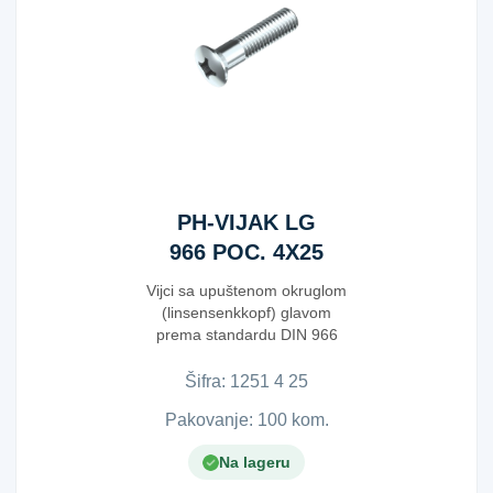
PH-VIJAK LG
966 POC. 4X25
Vijci sa upuštenom okruglom
(linsensenkkopf) glavom
prema standardu DIN 966
izrađeni su od čelika...
Šifra:
1​2​5​1​ ​4​ ​2​5​
Pakovanje: 100 kom.
Na lageru