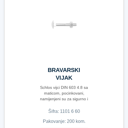
BRAVARSKI
VIJAK
603+MAT.6X60
Schlos vijci DIN 603 4.8 sa
maticom, pocinkovani,
namijenjeni su za sigurno i
pouzdano spajanje d...
Šifra:
1​1​0​1​ ​6​ ​6​0​
Pakovanje: 200 kom.