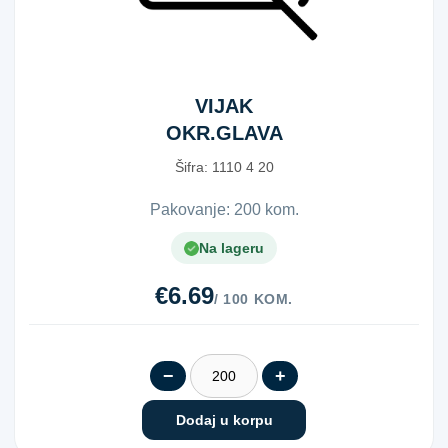
VIJAK
OKR.GLAVA
POC. 4 X 20
Šifra:
1​1​1​0​ ​4​ ​2​0​
Pakovanje: 200 kom.
Na lageru
€6.69
/ 100 KOM.
−
+
Dodaj u korpu