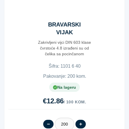
BRAVARSKI
VIJAK
603+MAT.6X40
Zakrivljeni vijci DIN 603 klase
čvrstoće 4.8 izrađeni su od
čelika sa pocinčanom
površinom, dolaz...
Šifra:
1​1​0​1​ ​6​ ​4​0​
Pakovanje: 200 kom.
Na lageru
€12.86
/ 100 KOM.
−
+