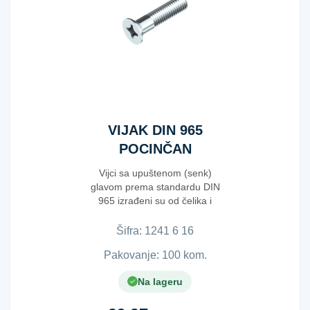
VIJAK DIN 965
POCINČAN
6X16
Vijci sa upuštenom (senk)
glavom prema standardu DIN
965 izrađeni su od čelika i
pripadaju klasi ...
Šifra:
1​2​4​1​ ​6​ ​1​6​
Pakovanje: 100 kom.
Na lageru