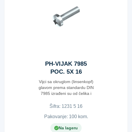
PH-VIJAK 7985
POC. 5X 16
Vijci sa okruglom (linsenkopf)
glavom prema standardu DIN
7985 izrađeni su od čelika i
pripadaju ...
Šifra:
1​2​3​1​ ​5​ ​1​6​
Pakovanje: 100 kom.
Na lageru