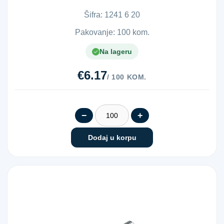
pripadaju klasi ...
Šifra:
1​2​4​1​ ​6​ ​2​0​
Pakovanje: 100 kom.
Na lageru
€6.17
/ 100 KOM.
−
+
Dodaj u korpu