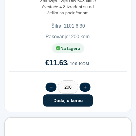
Zakrivljeni vijci DIN 603 klase
čvrstoće 4.8 izrađeni su od
čelika sa pocinčanom
površinom, dolaz...
Šifra:
1​1​0​1​ ​6​ ​3​0​
Pakovanje: 200 kom.
Na lageru
€11.63
/ 100 KOM.
−
+
Dodaj u korpu