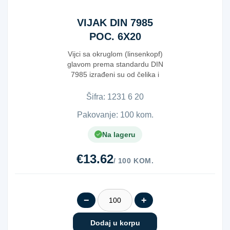
VIJAK DIN 7985
POC. 6X20
Vijci sa okruglom (linsenkopf)
glavom prema standardu DIN
7985 izrađeni su od čelika i
pripadaju ...
Šifra:
1​2​3​1​ ​6​ ​2​0​
Pakovanje: 100 kom.
Na lageru
€13.62
/ 100 KOM.
−
+
Dodaj u korpu