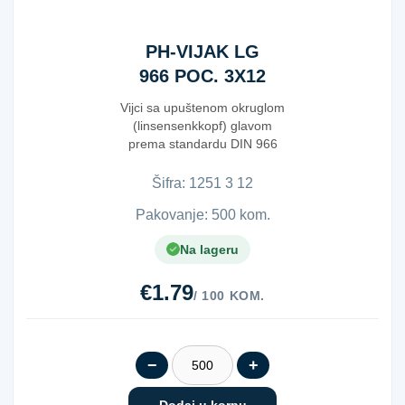
PH-VIJAK LG
966 POC. 3X12
Vijci sa upuštenom okruglom
(linsensenkkopf) glavom
prema standardu DIN 966
izrađeni su od čelika...
Šifra:
1​2​5​1​ ​3​ ​1​2​
Pakovanje: 500 kom.
Na lageru
€1.79
/ 100 KOM.
−
+
Dodaj u korpu