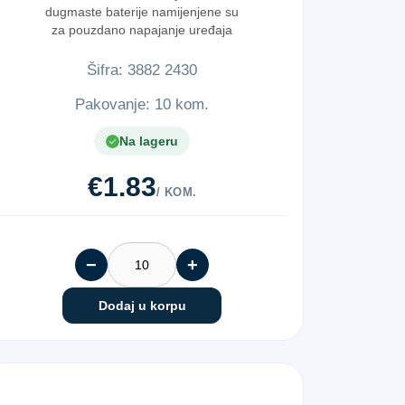
dugmaste baterije namijenjene su
za pouzdano napajanje uređaja
koji z...
Šifra:
3​8​8​2​ ​2​4​3​0​
Pakovanje: 10 kom.
Na lageru
€1.83
/ KOM.
−
+
Dodaj u korpu