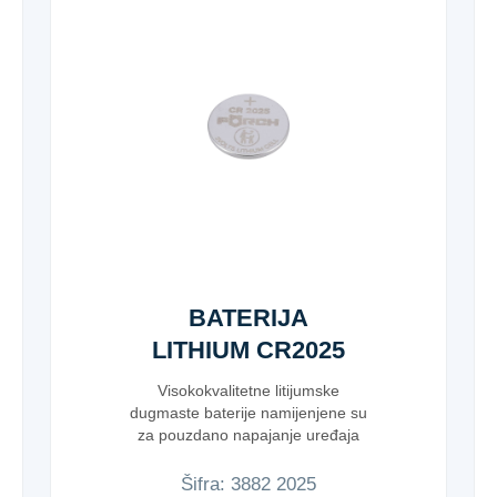
BATERIJA
LITHIUM CR2025
Visokokvalitetne litijumske
dugmaste baterije namijenjene su
za pouzdano napajanje uređaja
koji z...
Šifra:
3​8​8​2​ ​2​0​2​5​