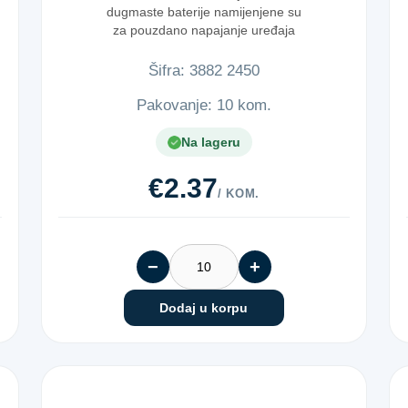
dugmaste baterije namijenjene su
za pouzdano napajanje uređaja
koji z...
Šifra:
3​8​8​2​ ​2​4​5​0​
Pakovanje: 10 kom.
Na lageru
€2.37
/ KOM.
−
+
Dodaj u korpu