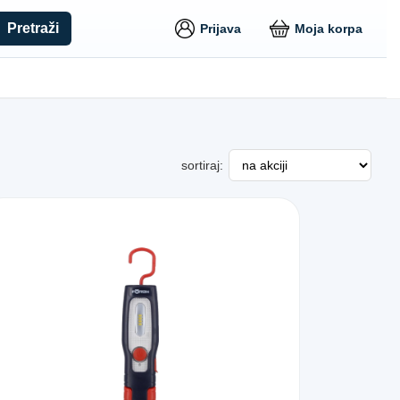
Pretraži
Prijava
Moja korpa
sortiraj: