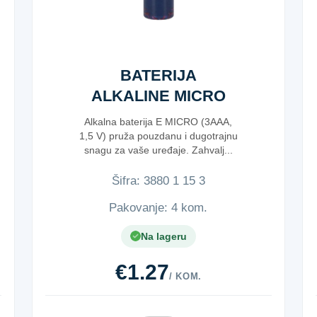
BATERIJA
ALKALINE MICRO
1,5V
Alkalna baterija E MICRO (3AAA,
1,5 V) pruža pouzdanu i dugotrajnu
snagu za vaše uređaje. Zahvalj...
Šifra:
3​8​8​0​ ​1​ ​1​5​ ​3​
Pakovanje: 4 kom.
Na lageru
€1.27
/ KOM.