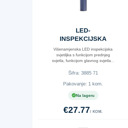
LED-
INSPEKCIJSKA
SVJETILJKA
Višenamjenska LED inspekcijska
svjetiljka s funkcijom prednjeg
svjetla, funkcijom glavnog svjetla...
Šifra:
3​8​8​5​ ​7​1​
Pakovanje: 1 kom.
Na lageru
€27.77
/ KOM.