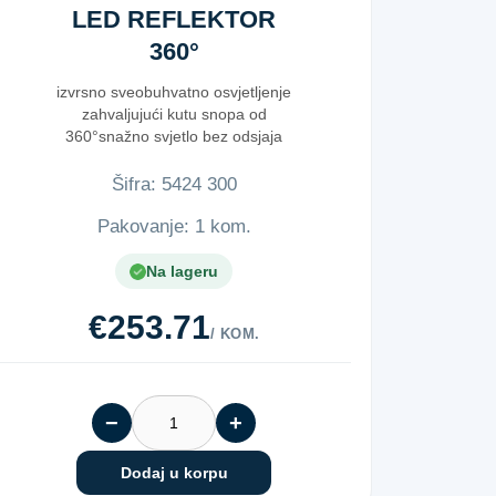
LED REFLEKTOR
360°
izvrsno sveobuhvatno osvjetljenje
zahvaljujući kutu snopa od
360°snažno svjetlo bez odsjaja
i vel...
Šifra:
5​4​2​4​ ​3​0​0​
Pakovanje: 1 kom.
Na lageru
€253.71
/ KOM.
−
+
Dodaj u korpu