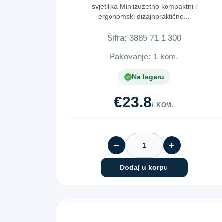
svjetiljka Miniizuzetno kompaktni i
ergonomski dizajnpraktično...
Šifra:
3​8​8​5​ ​7​1​ ​1​ ​3​0​0​
Pakovanje: 1 kom.
Na lageru
€23.8
/ KOM.
−
+
Dodaj u korpu