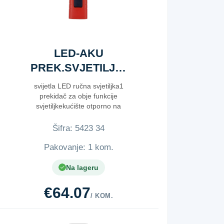
LED-AKU
PREK.SVJETILJKA
EASY
svijetla LED ručna svjetiljka1
prekidač za obje funkcije
svjetiljkekućište otporno na
udarcemagne...
Šifra:
5​4​2​3​ ​3​4​
Pakovanje: 1 kom.
Na lageru
€64.07
/ KOM.