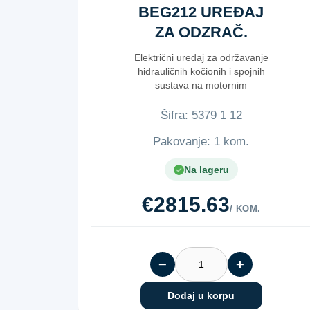
BEG212 UREĐAJ
ZA ODZRAČ.
KOČ.
Električni uređaj za održavanje
hidrauličnih kočionih i spojnih
sustava na motornim
vozilimaVađen...
Šifra:
5​3​7​9​ ​1​ ​1​2​
Pakovanje: 1 kom.
Na lageru
€2815.63
/ KOM.
−
+
Dodaj u korpu