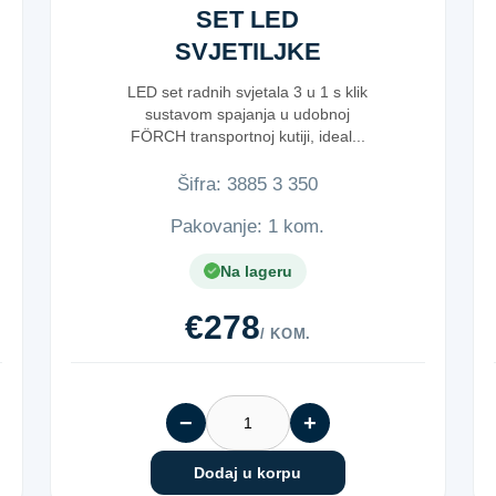
SET LED
SVJETILJKE
LED set radnih svjetala 3 u 1 s klik
sustavom spajanja u udobnoj
FÖRCH transportnoj kutiji, ideal...
Šifra:
3​8​8​5​ ​3​ ​3​5​0​
Pakovanje: 1 kom.
Na lageru
€278
/ KOM.
−
+
Dodaj u korpu