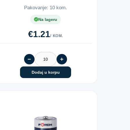
Pakovanje: 10 kom.
Na lageru
€1.21
/ KOM.
−
+
Dodaj u korpu