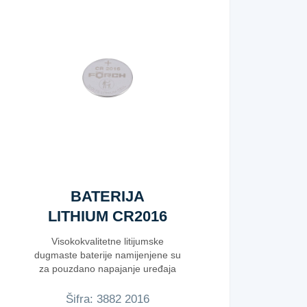
BATERIJA
LITHIUM CR2016
Visokokvalitetne litijumske
dugmaste baterije namijenjene su
za pouzdano napajanje uređaja
koji z...
Šifra:
3​8​8​2​ ​2​0​1​6​