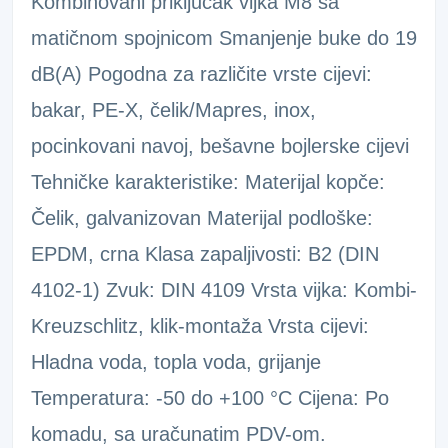
Kombinovani priključak vijka M8 sa
matičnom spojnicom Smanjenje buke do 19
dB(A) Pogodna za različite vrste cijevi:
bakar, PE-X, čelik/Mapres, inox,
pocinkovani navoj, bešavne bojlerske cijevi
Tehničke karakteristike: Materijal kopče:
Čelik, galvanizovan Materijal podloške:
EPDM, crna Klasa zapaljivosti: B2 (DIN
4102-1) Zvuk: DIN 4109 Vrsta vijka: Kombi-
Kreuzschlitz, klik-montaža Vrsta cijevi:
Hladna voda, topla voda, grijanje
Temperatura: -50 do +100 °C Cijena: Po
komadu, sa uračunatim PDV-om.