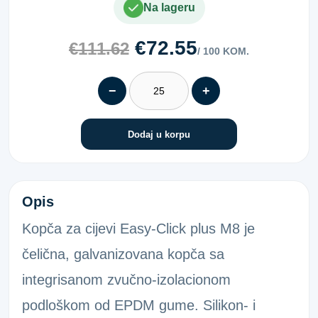
Na lageru
€72.55
€111.62
/ 100 KOM.
−
+
Dodaj u korpu
OBUJMICA 1/2" 20-23 M8
Opis
Kopča za cijevi Easy-Click plus M8 je
čelična, galvanizovana kopča sa
integrisanom zvučno-izolacionom
podloškom od EPDM gume. Silikon- i