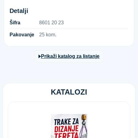
Detalji
Šifra
8​6​0​1​ ​2​0​ ​2​3​
Pakovanje
25 kom.
Prikaži katalog za listanje
KATALOZI