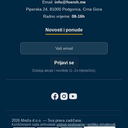
Email:
info@foerch.me
Piperska 24, 81000 Podgorica, Crna Gora
Radno vrijeme:
08-16h
Novosti i ponude
I-mejl
Prijavi se
Dobijaj akcije i novitete (1–2x mjesečno).
2026 Mreža d.o.o. — Sva prava zadržana.
Korišćenjem sajta prihvatate
uslove poslovanja
i
politiku privatnosti
.