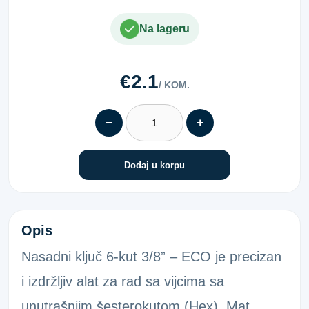
Na lageru
€2.1
/ KOM.
−
+
Dodaj u korpu
3/8"6KT-NAS.KLJ.VL19 27MM ECO
Opis
Nasadni ključ 6-kut 3/8” – ECO je precizan
i izdržljiv alat za rad sa vijcima sa
unutrašnjim šesterokutom (Hex). Mat