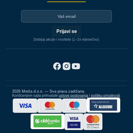
I-mejl
Prijavi se
Dobijaj akcije i novitete (1–2x mjesečno).
2026 Mreža d.o.o. — Sva prava zadržana.
Korišćenjem sajta prihvatate
uslove poslovanja
i
politiku privatnosti
.