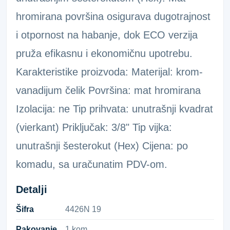
hromirana površina osigurava dugotrajnost
i otpornost na habanje, dok ECO verzija
pruža efikasnu i ekonomičnu upotrebu.
Karakteristike proizvoda: Materijal: krom-
vanadijum čelik Površina: mat hromirana
Izolacija: ne Tip prihvata: unutrašnji kvadrat
(vierkant) Priključak: 3/8" Tip vijka:
unutrašnji šesterokut (Hex) Cijena: po
komadu, sa uračunatim PDV-om.
Detalji
Šifra
4​4​2​6​N​ ​1​9​
Pakovanje
1 kom.