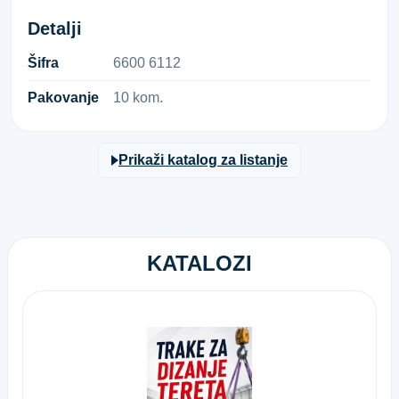
Detalji
Šifra
6​6​0​0​ ​6​1​1​2​
Pakovanje
10 kom.
Prikaži katalog za listanje
KATALOZI