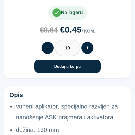
Na lageru
€0.45
€0.64
/ KOM.
−
+
Dodaj u korpu
ASK-KIST ZA NANOS PRAJMERA
Opis
vuneni aplikator, specijalno razvijen za
nanošenje ASK prajmera i aktivatora
dužina: 130 mm