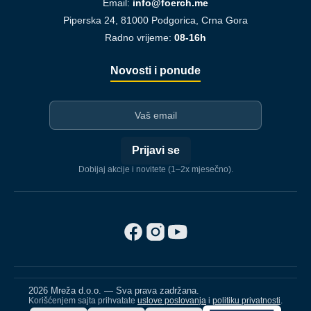
Email:
info@foerch.me
Piperska 24, 81000 Podgorica, Crna Gora
Radno vrijeme:
08-16h
Novosti i ponude
I-mejl
Prijavi se
Dobijaj akcije i novitete (1–2x mjesečno).
2026 Mreža d.o.o. — Sva prava zadržana.
Korišćenjem sajta prihvatate
uslove poslovanja
i
politiku privatnosti
.