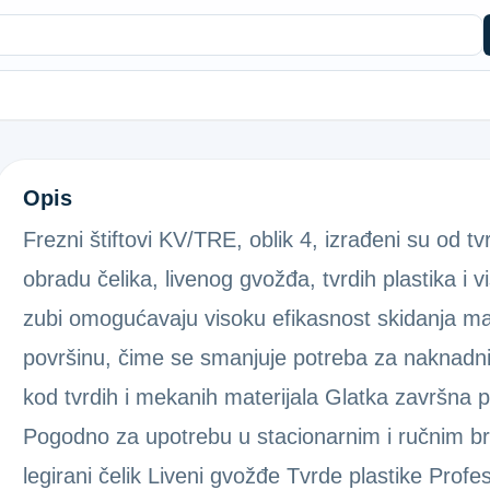
GLODALO-TV.MET.KZ/TRE FO.4 12
Opis
Frezni štiftovi KV/TRE, oblik 4, izrađeni su od tv
obradu čelika, livenog gvožđa, tvrdih plastika i 
zubi omogućavaju visoku efikasnost skidanja mate
površinu, čime se smanjuje potreba za naknadn
kod tvrdih i mekanih materijala Glatka završna
Pogodno za upotrebu u stacionarnim i ručnim brus
legirani čelik Liveni gvožđe Tvrde plastike Profes