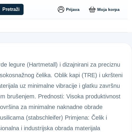
Pretraži
Prijava
Moja korpa
rde legure (Hartmetall) i dizajnirani za preciznu
visokosnažnog čelika. Oblik kapi (TRE) i ukršteni
rijala uz minimalne vibracije i glatku završnu
im brušenjem. Prednosti: Visoka produktivnost
 površina za minimalne naknadne obrade
ilicama (stabschleifer) Primjena: Čelik i
ionalna i industrijska obrada materijala