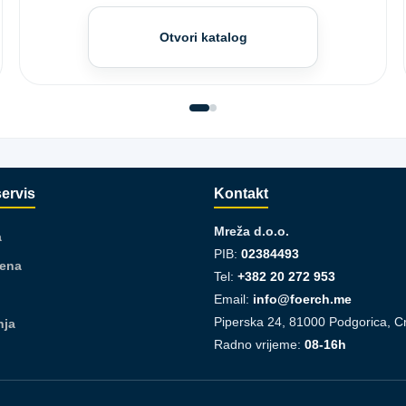
Otvori katalog
servis
Kontakt
Mreža d.o.o.
a
PIB:
02384493
jena
Tel:
+382 20 272 953
Email:
info@foerch.me
Piperska 24, 81000 Podgorica, C
nja
Radno vrijeme:
08-16h