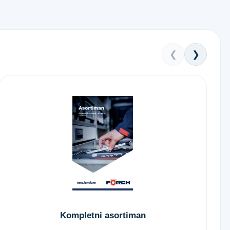
❮
❯
Kompletni asortiman