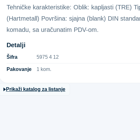
Tehničke karakteristike: Oblik: kapljasti (TRE) Ti
(Hartmetall) Površina: sjajna (blank) DIN standa
komadu, sa uračunatim PDV-om.
Detalji
Šifra
5​9​7​5​ ​4​ ​1​2​
Pakovanje
1 kom.
Prikaži katalog za listanje