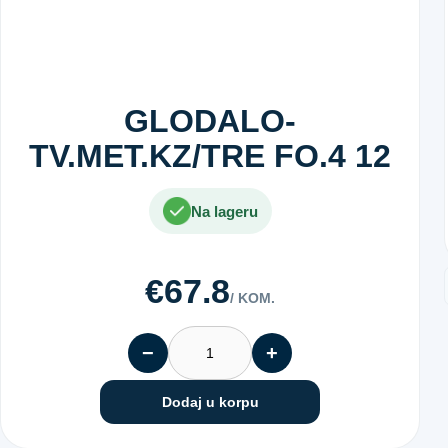
GLODALO-
TV.MET.KZ/TRE FO.4 12
Na lageru
€67.8
/ KOM.
−
+
Dodaj u korpu