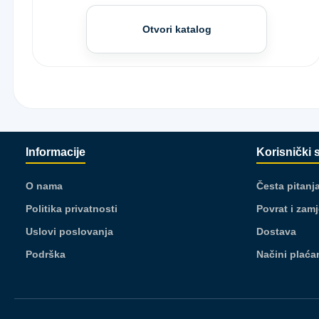
Otvori katalog
Informacije
Korisnički 
O nama
Česta pitanj
Politika privatnosti
Povrat i zam
Uslovi poslovanja
Dostava
Podrška
Načini plaća