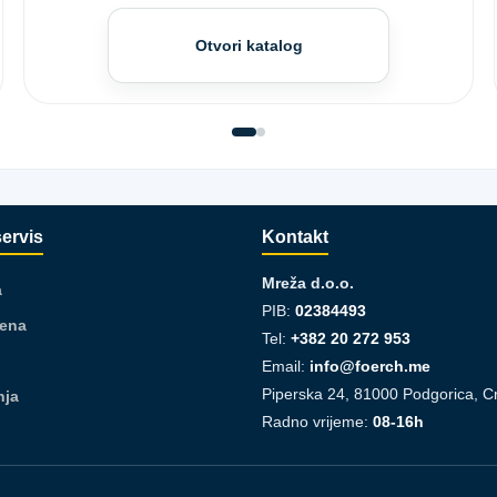
Otvori katalog
servis
Kontakt
Mreža d.o.o.
a
PIB:
02384493
jena
Tel:
+382 20 272 953
Email:
info@foerch.me
Piperska 24, 81000 Podgorica, C
nja
Radno vrijeme:
08-16h