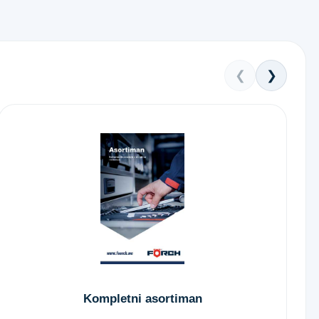
❮
❯
Kompletni asortiman