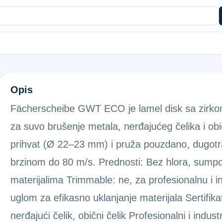
LEP.PLOČA GWT ECO 125S P40
Opis
Fächerscheibe GWT ECO je lamel disk sa zirkon
za suvo brušenje metala, nerđajućeg čelika i ob
prihvat (Ø 22–23 mm) i pruža pouzdano, dugot
brzinom do 80 m/s. Prednosti: Bez hlora, sumpo
materijalima Trimmable: ne, za profesionalnu i 
uglom za efikasno uklanjanje materijala Sertifika
nerđajući čelik, obični čelik Profesionalni i indust