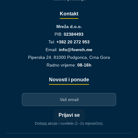
Kontakt
Mreža d.o.o.
PIB:
02384493
Tel:
+382 20 272 953
Email:
info@foerch.me
Piperska 24, 81000 Podgorica, Crna Gora
Radno vrijeme:
08-16h
Novosti i ponude
I-mejl
Prijavi se
Dobijaj akcije i novitete (1–2x mjesečno).