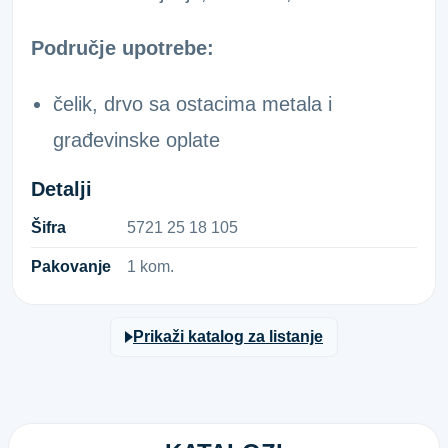
Područje upotrebe:
čelik, drvo sa ostacima metala i
građevinske oplate
Detalji
Šifra
5​7​2​1​ ​2​5​ ​1​8​ ​1​0​5​
Pakovanje
1 kom.
Prikaži katalog za listanje