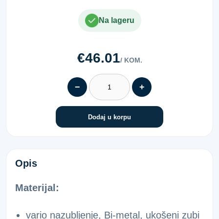
Na lageru
€46.01
/ KOM.
−
+
Dodaj u korpu
(10) LIST PILE B-M25/18/105VBI
Opis
Materijal:
vario nazubljenje, Bi-metal, ukošeni zubi