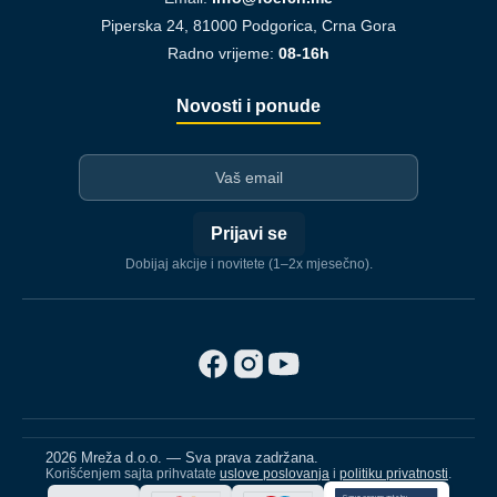
Piperska 24, 81000 Podgorica, Crna Gora
Radno vrijeme:
08-16h
Novosti i ponude
I-mejl
Prijavi se
Dobijaj akcije i novitete (1–2x mjesečno).
2026 Mreža d.o.o. — Sva prava zadržana.
Korišćenjem sajta prihvatate
uslove poslovanja
i
politiku privatnosti
.