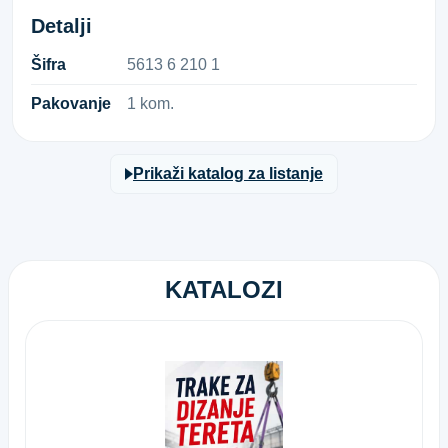
Detalji
Šifra
5​6​1​3​ ​6​ ​2​1​0​ ​1​
Pakovanje
1 kom.
Prikaži katalog za listanje
KATALOZI