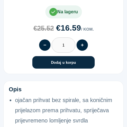
Na lageru
€16.59
€25.52
/ KOM.
−
+
Dodaj u korpu
SDS+TRIAL SVRDLO 6X210/90
Opis
ojačan prihvat bez spirale, sa koničnim
prijelazom prema prihvatu, spriječava
prijevremeno lomljenje svrdla