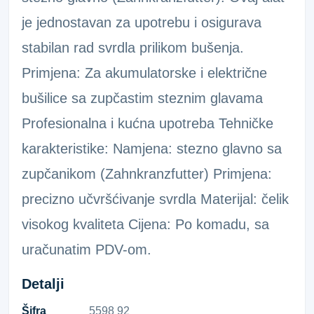
je jednostavan za upotrebu i osigurava
stabilan rad svrdla prilikom bušenja.
Primjena: Za akumulatorske i električne
bušilice sa zupčastim steznim glavama
Profesionalna i kućna upotreba Tehničke
karakteristike: Namjena: stezno glavno sa
zupčanikom (Zahnkranzfutter) Primjena:
precizno učvršćivanje svrdla Materijal: čelik
visokog kvaliteta Cijena: Po komadu, sa
uračunatim PDV-om.
Detalji
Šifra
5​5​9​8​ ​9​2​