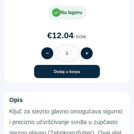
Na lageru
€12.04
/ KOM.
−
+
Dodaj u korpu
KLJUČ ZA STEZNU GLAVU S3
Opis
Ključ za stezno glavno omogućava sigurno
i precizno učvršćivanje svrdla u zupčasto
stezno glavno (Zahnkranzfutter). Ovaj alat