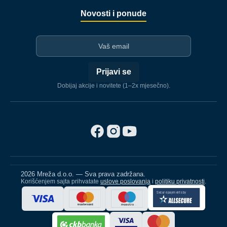
Novosti i ponude
I-mejl
Prijavi se
Dobijaj akcije i novitete (1–2x mjesečno).
2026 Mreža d.o.o. — Sva prava zadržana.
Korišćenjem sajta prihvatate
uslove poslovanja
i
politiku privatnosti
.