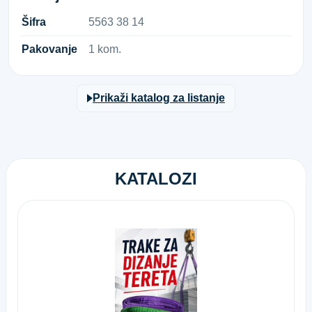
Šifra
5​5​6​3​ ​3​8​ ​1​4​
Pakovanje
1 kom.
Prikaži katalog za listanje
KATALOZI