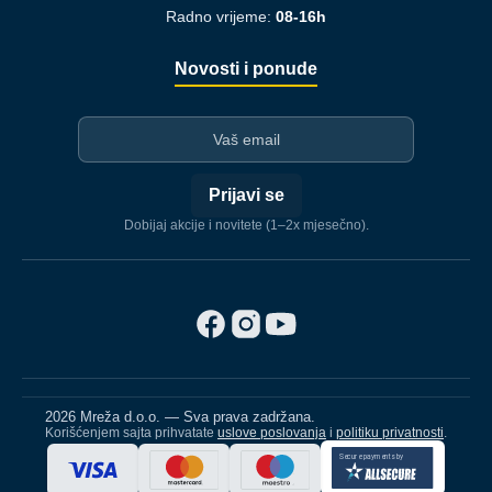
Radno vrijeme:
08-16h
Novosti i ponude
I-mejl
Prijavi se
Dobijaj akcije i novitete (1–2x mjesečno).
2026 Mreža d.o.o. — Sva prava zadržana.
Korišćenjem sajta prihvatate
uslove poslovanja
i
politiku privatnosti
.