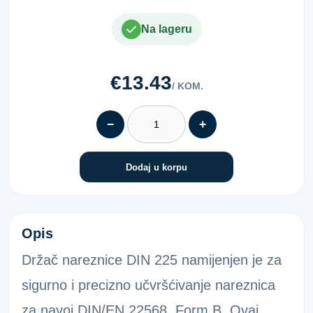
Na lageru
€13.43
/ KOM.
−
+
Dodaj u korpu
DRŽAČ NAREZNICE 225 38X14
Opis
Držač nareznice DIN 225 namijenjen je za
sigurno i precizno učvršćivanje nareznica
za navoj DIN/EN 22568, Form B. Ovaj