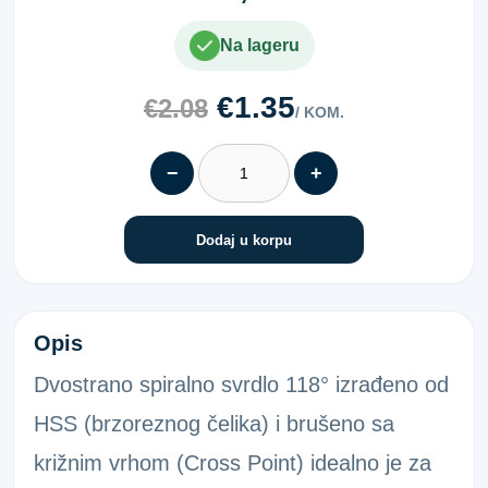
Na lageru
€1.35
€2.08
/ KOM.
−
+
Dodaj u korpu
DVOSTRANO SVRDLO 118 4,2
Opis
Dvostrano spiralno svrdlo 118° izrađeno od
HSS (brzoreznog čelika) i brušeno sa
križnim vrhom (Cross Point) idealno je za