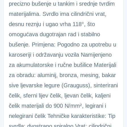
precizno bušenje u tankim i srednje tvrdim
materijalima. Svrdlo ima cilindrični vrat,
desnu reznju i ugao vrha 118°, što
omogućava dugotrajan rad i stabilno
bušenje. Primjena: Pogodno za upotrebu u
karoseriji i održavanju vozila Namijenjeno
za akumulatorske i ručne bušilice Materijali
za obradu: aluminij, bronza, mesing, bakar
sive ljevarske legure (Grauguss), sinterirani
čelik, sferni lijev čelik, ljevan čelik, kaljeni
čelik materijali do 900 N/mm², legirani i
nelegirani čelik Tehničke karakteristike: Tip
svrdla: dvostrano spiralno Vrat: cilindrični