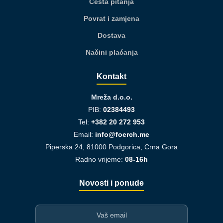
Česta pitanja
Povrat i zamjena
Dostava
Načini plaćanja
Kontakt
Mreža d.o.o.
PIB:
02384493
Tel:
+382 20 272 953
Email:
info@foerch.me
Piperska 24, 81000 Podgorica, Crna Gora
Radno vrijeme:
08-16h
Novosti i ponude
I-mejl