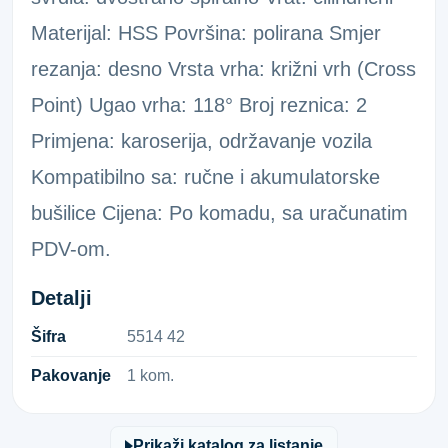
Materijal: HSS Površina: polirana Smjer
rezanja: desno Vrsta vrha: križni vrh (Cross
Point) Ugao vrha: 118° Broj reznica: 2
Primjena: karoserija, održavanje vozila
Kompatibilno sa: ručne i akumulatorske
bušilice Cijena: Po komadu, sa uračunatim
PDV-om.
Detalji
Šifra
5​5​1​4​ ​4​2​
Pakovanje
1 kom.
Prikaži katalog za listanje