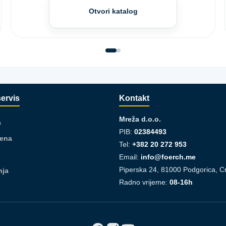
Otvori katalog
servis
Kontakt
Mreža d.o.o.
a
PIB:
02384493
jena
Tel:
+382 20 272 953
Email:
info@foerch.me
Piperska 24, 81000 Podgorica, C
nja
Radno vrijeme:
08-16h