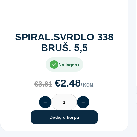
SPIRAL.SVRDLO 338
BRUŠ. 5,5
Na lageru
€2.48
€3.81
/ KOM.
−
+
Dodaj u korpu