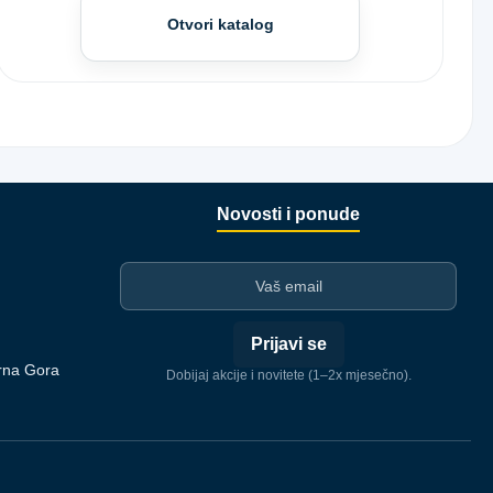
Otvori katalog
Novosti i ponude
I-mejl
Prijavi se
rna Gora
Dobijaj akcije i novitete (1–2x mjesečno).