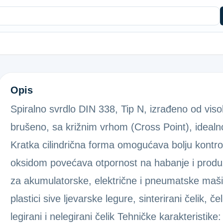
SPIRAL.SVRDLO 338 BRUŠ. 5,5
Opis
Spiralno svrdlo DIN 338, Tip N, izrađeno od viso
brušeno, sa križnim vrhom (Cross Point), idealno
Kratka cilindrična forma omogućava bolju kontrol
oksidom povećava otpornost na habanje i produž
za akumulatorske, električne i pneumatske maši
plastici sive ljevarske legure, sinterirani čelik, č
legirani i nelegirani čelik Tehničke karakteristik