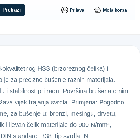
Pretraži
Prijava
Moja korpa
kokvalitetnog HSS (brzoreznog čelika) i
 je za precizno bušenje raznih materijala.
u i stabilnost pri radu. Površina brušena crnim
ava vijek trajanja svrdla. Primjena: Pogodno
ne, za bušenje u: bronzi, mesingu, drvetu,
elik i ljevan čelik materijale do 900 N/mm²,
e: DIN standard: 338 Tip svrdla: N