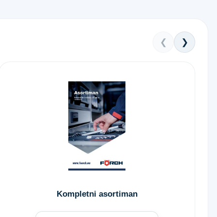
❮
❯
Kompletni asortiman