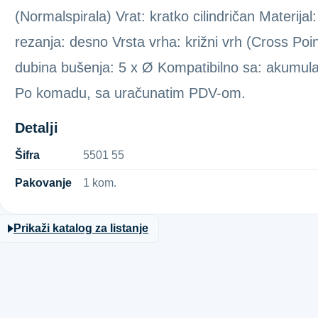
(Normalspirala) Vrat: kratko cilindričan Materija
rezanja: desno Vrsta vrha: križni vrh (Cross Po
dubina bušenja: 5 x Ø Kompatibilno sa: akumula
Po komadu, sa uračunatim PDV-om.
Detalji
Šifra
5​5​0​1​ ​5​5​
Pakovanje
1 kom.
Prikaži katalog za listanje