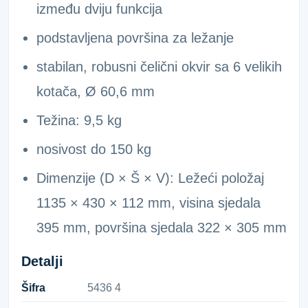
između dviju funkcija
podstavljena površina za ležanje
stabilan, robusni čelični okvir sa 6 velikih
kotača, Ø 60,6 mm
Težina: 9,5 kg
nosivost do 150 kg
Dimenzije (D × Š × V): Ležeći položaj
1135 × 430 × 112 mm, visina sjedala
395 mm, površina sjedala 322 × 305 mm
Detalji
Šifra
5​4​3​6​ ​4​