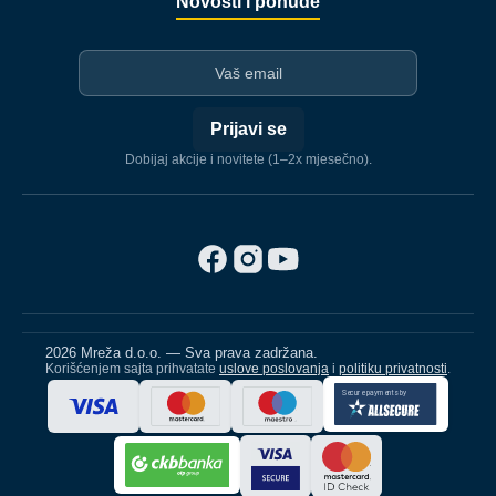
Novosti i ponude
I-mejl
Prijavi se
Dobijaj akcije i novitete (1–2x mjesečno).
2026 Mreža d.o.o. — Sva prava zadržana.
Korišćenjem sajta prihvatate
uslove poslovanja
i
politiku privatnosti
.