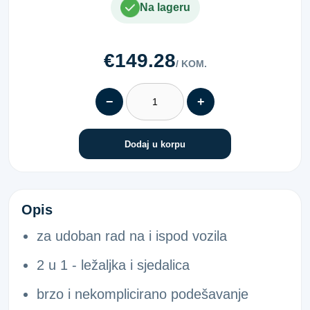
Na lageru
€149.28
/ KOM.
−
+
Dodaj u korpu
LEŽALJKA/SJEDALICA
Opis
za udoban rad na i ispod vozila
2 u 1 - ležaljka i sjedalica
brzo i nekomplicirano podešavanje