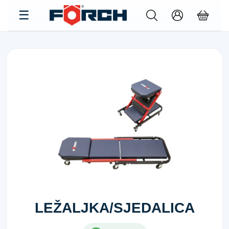
LEŽALJKA/SJEDALICA