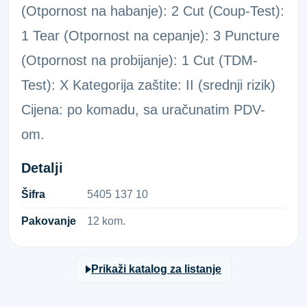
(Otpornost na habanje): 2 Cut (Coup-Test):
1 Tear (Otpornost na cepanje): 3 Puncture
(Otpornost na probijanje): 1 Cut (TDM-
Test): X Kategorija zaštite: II (srednji rizik)
Cijena: po komadu, sa uračunatim PDV-
om.
Detalji
Šifra
5​4​0​5​ ​1​3​7​ ​1​0​
Pakovanje
12 kom.
Prikaži katalog za listanje