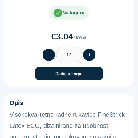
Na lageru
€3.04
/ KOM.
−
+
Dodaj u korpu
RAD.RUKAVICE LATEKS ECO 10
Opis
Visokokvalitetne radne rukavice FineStrick
Latex ECO, dizajnirane za udobnost,
preciznost i sigurno rukovanje u raznim