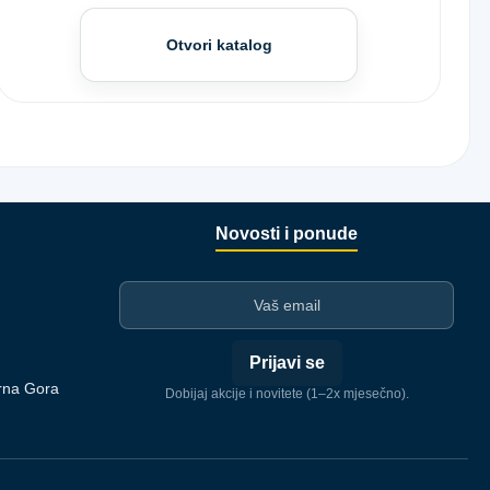
Otvori katalog
Novosti i ponude
I-mejl
Prijavi se
rna Gora
Dobijaj akcije i novitete (1–2x mjesečno).