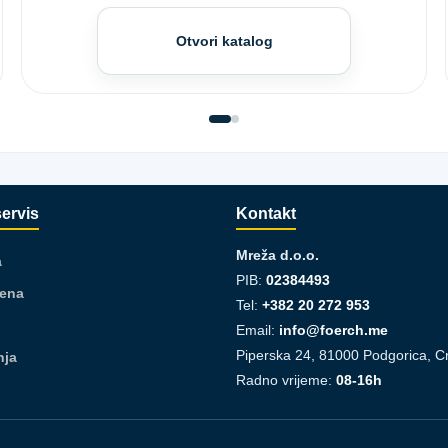
Otvori katalog
servis
Kontakt
Mreža d.o.o.
a
PIB:
02384493
jena
Tel:
+382 20 272 953
Email:
info@foerch.me
Piperska 24, 81000 Podgorica, C
nja
Radno vrijeme:
08-16h