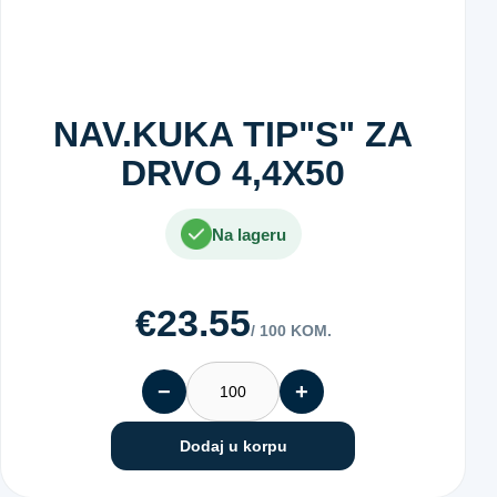
NAV.KUKA TIP"S" ZA
DRVO 4,4X50
Na lageru
€23.55
/ 100 KOM.
−
+
Dodaj u korpu