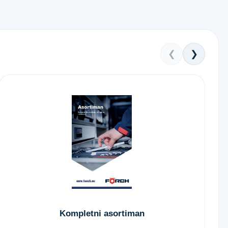
❮
❯
Kompletni asortiman