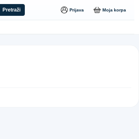
Pretraži
Prijava
Moja korpa