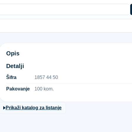
NAV.KUKA TIP"S" ZA DRVO 4,4X50
Opis
Detalji
Šifra
1​8​5​7​ ​4​4​ ​5​0​
Pakovanje
100 kom.
Prikaži katalog za listanje