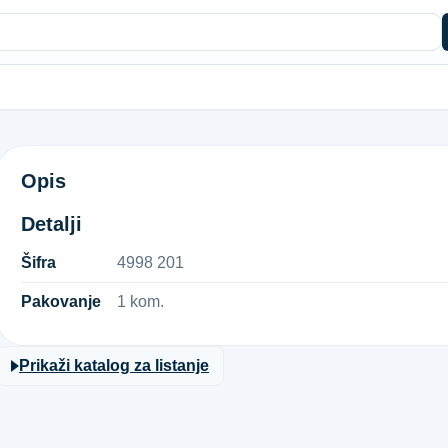
KOM.ALATA ZA STOLARE AZU.42DIJ
Opis
Detalji
Šifra
4​9​9​8​ ​2​0​1​
Pakovanje
1 kom.
Prikaži katalog za listanje