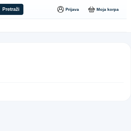
Pretraži
Prijava
Moja korpa