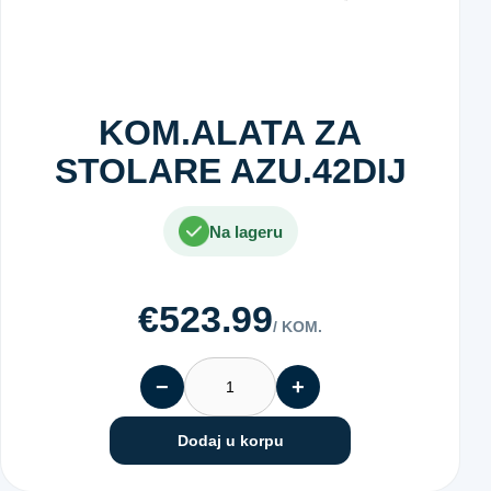
KOM.ALATA ZA
STOLARE AZU.42DIJ
Na lageru
€523.99
/ KOM.
−
+
Dodaj u korpu