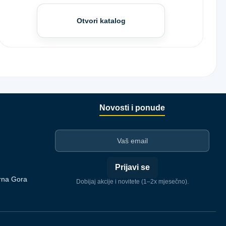
Otvori katalog
Novosti i ponude
I-mejl
Prijavi se
rna Gora
Dobijaj akcije i novitete (1–2x mjesečno).