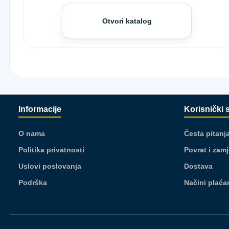
Otvori katalog
Informacije
Korisnički 
O nama
Česta pitanj
Politika privatnosti
Povrat i zam
Uslovi poslovanja
Dostava
Podrška
Načini plaća