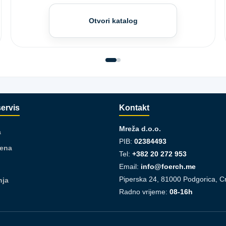
Otvori katalog
servis
Kontakt
Mreža d.o.o.
a
PIB:
02384493
jena
Tel:
+382 20 272 953
Email:
info@foerch.me
Piperska 24, 81000 Podgorica, C
nja
Radno vrijeme:
08-16h