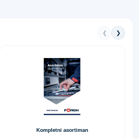
❮
❯
Kompletni asortiman