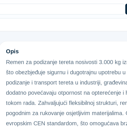
REMEN ŽUTI 3000KG 4M
Opis
Remen za podizanje tereta nosivosti 3.000 kg izra
što obezbjeđuje sigurnu i dugotrajnu upotrebu u 
podizanje i transport tereta u industriji, građevin
dodatno povećavaju otpornost na opterećenje i 
tokom rada. Zahvaljujući fleksibilnoj strukturi, r
pogodnim za rukovanje osjetljivim materijalima.
evropskim CEN standardom, što omogućava brzo