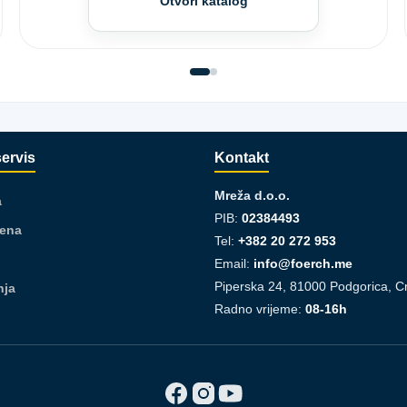
Otvori katalog
servis
Kontakt
Mreža d.o.o.
a
PIB:
02384493
jena
Tel:
+382 20 272 953
Email:
info@foerch.me
Piperska 24, 81000 Podgorica, C
nja
Radno vrijeme:
08-16h