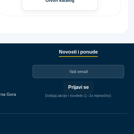
Otvori katalog
Novosti i ponude
I-mejl
Prijavi se
rna Gora
Dobijaj akcije i novitete (1–2x mjesečno).