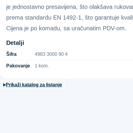
je jednostavno presavijena, što olakšava rukovan
prema standardu EN 1492-1, što garantuje kvalit
Cijena je po komadu, sa uračunatim PDV-om.
Detalji
Šifra
4​9​8​3​ ​3​0​0​0​ ​9​0​ ​4​
Pakovanje
1 kom.
Prikaži katalog za listanje