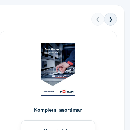
❮
❯
Kompletni asortiman