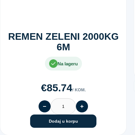
REMEN ZELENI 2000KG
6M
Na lageru
€85.74
/ KOM.
−
+
Dodaj u korpu