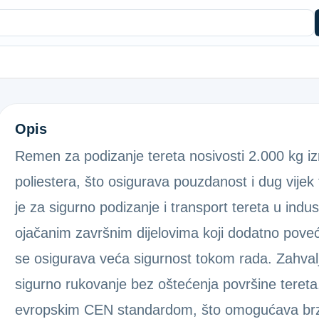
REMEN ZELENI 2000KG 6M
Opis
Remen za podizanje tereta nosivosti 2.000 kg izra
poliestera, što osigurava pouzdanost i dug vijek
je za sigurno podizanje i transport tereta u indus
ojačanim završnim dijelovima koji dodatno pove
se osigurava veća sigurnost tokom rada. Zahvalj
sigurno rukovanje bez oštećenja površine teret
evropskim CEN standardom, što omogućava brzu i