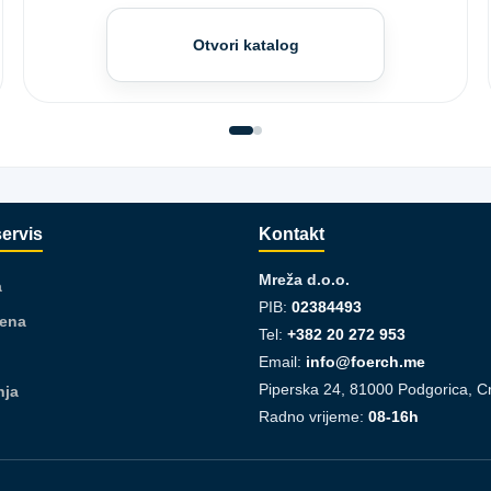
Otvori katalog
servis
Kontakt
Mreža d.o.o.
a
PIB:
02384493
jena
Tel:
+382 20 272 953
Email:
info@foerch.me
Piperska 24, 81000 Podgorica, C
nja
Radno vrijeme:
08-16h