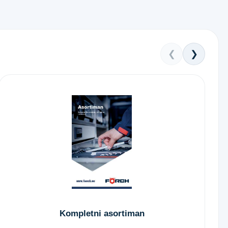
❮
❯
Kompletni asortiman