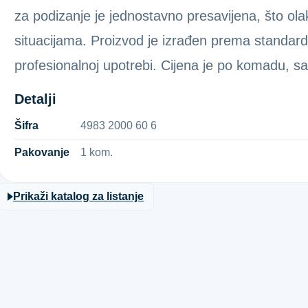
za podizanje je jednostavno presavijena, što ola
situacijama. Proizvod je izrađen prema standardu
profesionalnoj upotrebi. Cijena je po komadu, 
Detalji
Šifra
4​9​8​3​ ​2​0​0​0​ ​6​0​ ​6​
Pakovanje
1 kom.
Prikaži katalog za listanje