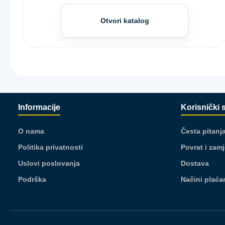
Otvori katalog
Informacije
Korisnički 
O nama
Česta pitanj
Politika privatnosti
Povrat i zam
Uslovi poslovanja
Dostava
Podrška
Načini plaća