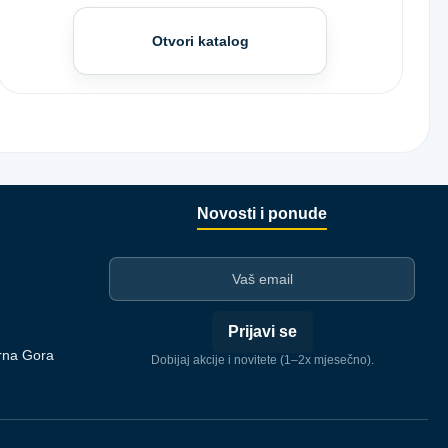
Otvori katalog
Novosti i ponude
I-mejl
Prijavi se
rna Gora
Dobijaj akcije i novitete (1–2x mjesečno).