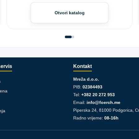
Otvori katalog
servis
Kontakt
Mreža d.o.o.
a
PIB:
02384493
jena
Tel:
+382 20 272 953
Email:
info@foerch.me
Piperska 24, 81000 Podgorica, C
nja
Radno vrijeme:
08-16h