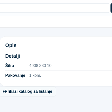
SET ELEKTRODA MANUSPOT
Opis
Detalji
Šifra
4​9​0​8​ ​3​3​0​ ​1​0​
Pakovanje
1 kom.
Prikaži katalog za listanje