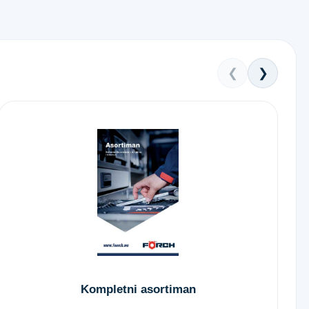
❮
❯
Kompletni asortiman