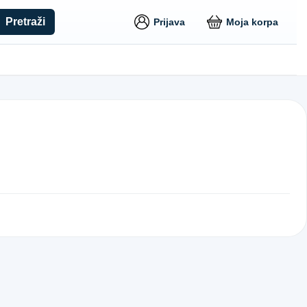
Pretraži
Prijava
Moja korpa