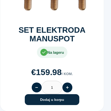
SET ELEKTRODA
MANUSPOT
Na lageru
€159.98
/ KOM.
−
+
Dodaj u korpu