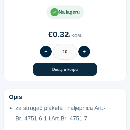
Na lageru
€0.32
/ KOM.
−
+
Dodaj u korpu
NOŽ ZA STRUGAČ PLAKETA 39MM
Opis
za strugač plaketa i naljepnica Art.-
Br. 4751 6 1 i Art.Br. 4751 7