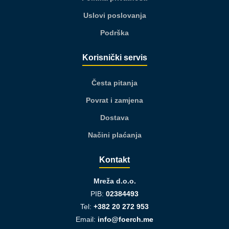
Uslovi poslovanja
Podrška
Korisnički servis
Česta pitanja
Povrat i zamjena
Dostava
Načini plaćanja
Kontakt
Mreža d.o.o.
PIB:
02384493
Tel:
+382 20 272 953
Email:
info@foerch.me