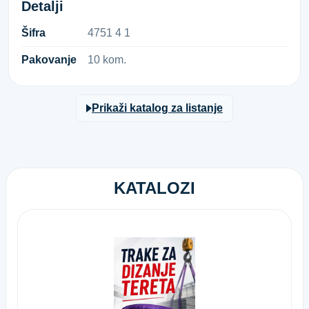
Detalji
Šifra
4​7​5​1​ ​4​ ​1​
Pakovanje
10 kom.
Prikaži katalog za listanje
KATALOZI