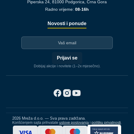
Piperska 24, 81000 Podgorica, Crna Gora
Radno vrijeme:
08-16h
Novosti i ponude
I-mejl
Prijavi se
Dobijaj akcije i novitete (1–2x mjesečno).
2026 Mreža d.o.o. — Sva prava zadržana.
Korišćenjem sajta prihvatate
uslove poslovanja
i
politiku privatnosti
.