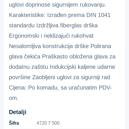
uglovi doprinose sigurnijem rukovanju.
Karakteristike: Izrađen prema DIN 1041
standardu Izdržljiva fiberglas drška
Ergonomski i neklizajući rukohvat
Nesalomljiva konstrukcija drške Polirana
glava čekića Praškasto obložena glava za
dodatnu zaštitu Indukcijski kaljene udarne
površine Zaobljeni uglovi za sigurniji rad
Cijena: Po komadu, sa uračunatim PDV-
om.
Detalji
Šifra
4​7​2​0​ ​7​ ​5​0​0​