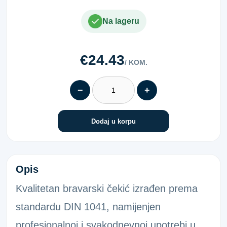
Na lageru
€24.43
/ KOM.
−
+
Dodaj u korpu
BRA.ČEKIĆ FIBERGLAS 500G
Opis
Kvalitetan bravarski čekić izrađen prema
standardu DIN 1041, namijenjen
profesionalnoj i svakodnevnoj upotrebi u