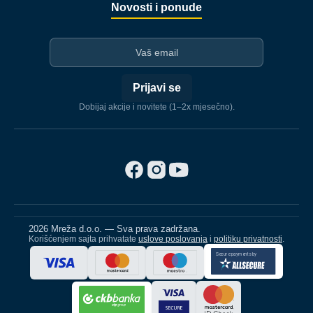
Novosti i ponude
I-mejl
Prijavi se
Dobijaj akcije i novitete (1–2x mjesečno).
2026 Mreža d.o.o. — Sva prava zadržana.
Korišćenjem sajta prihvatate
uslove poslovanja
i
politiku privatnosti
.