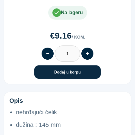
Na lageru
€9.16
/ KOM.
−
+
Dodaj u korpu
OLOVKA SA METALNOM ŠPICOM
Opis
nehrđajući čelik
dužina : 145 mm