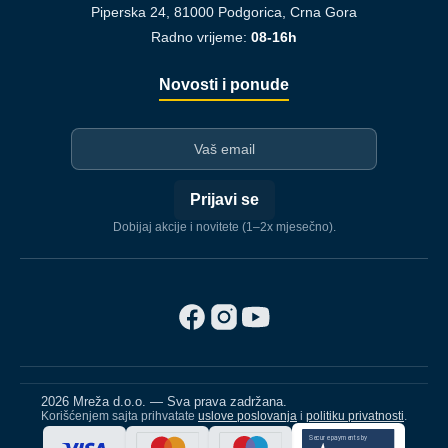
Piperska 24, 81000 Podgorica, Crna Gora
Radno vrijeme:
08-16h
Novosti i ponude
I-mejl
Prijavi se
Dobijaj akcije i novitete (1–2x mjesečno).
2026 Mreža d.o.o. — Sva prava zadržana.
Korišćenjem sajta prihvatate
uslove poslovanja
i
politiku privatnosti
.