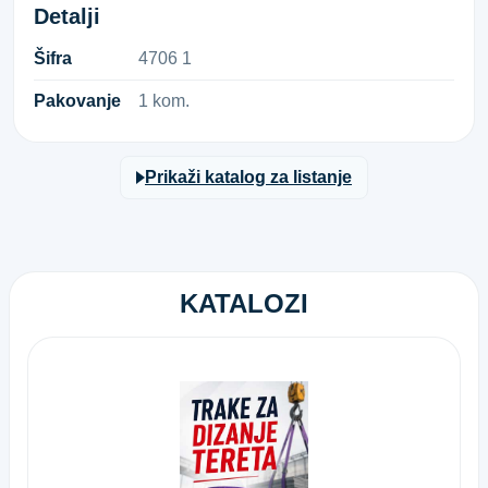
Detalji
Šifra
4​7​0​6​ ​1​
Pakovanje
1 kom.
Prikaži katalog za listanje
KATALOZI