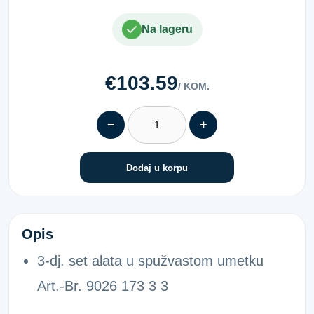
Na lageru
€103.59
/ KOM.
−
+
Dodaj u korpu
SET ALATA ČEK/MET/KLIJ.3DJ
Opis
3-dj. set alata u spužvastom umetku
Art.-Br. 9026 173 3 3