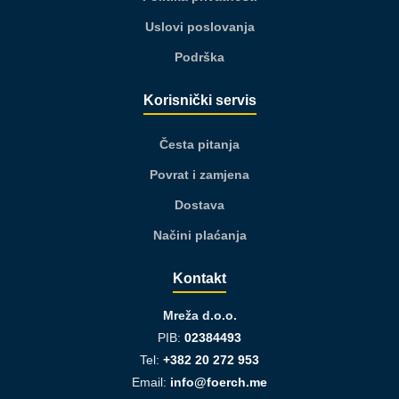
Uslovi poslovanja
Podrška
Korisnički servis
Česta pitanja
Povrat i zamjena
Dostava
Načini plaćanja
Kontakt
Mreža d.o.o.
PIB:
02384493
Tel:
+382 20 272 953
Email:
info@foerch.me