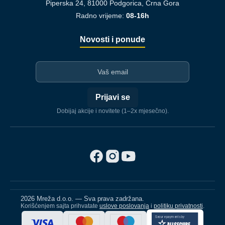
Piperska 24, 81000 Podgorica, Crna Gora
Radno vrijeme:
08-16h
Novosti i ponude
I-mejl
Prijavi se
Dobijaj akcije i novitete (1–2x mjesečno).
2026 Mreža d.o.o. — Sva prava zadržana.
Korišćenjem sajta prihvatate
uslove poslovanja
i
politiku privatnosti
.