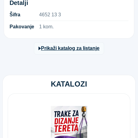
Detalji
Šifra
4​6​5​2​ ​1​3​ ​3​
Pakovanje
1 kom.
Prikaži katalog za listanje
KATALOZI