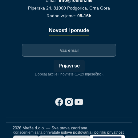
Email:
info@foerch.me
Piperska 24, 81000 Podgorica, Crna Gora
Radno vrijeme:
08-16h
Novosti i ponude
I-mejl
Prijavi se
Dobijaj akcije i novitete (1–2x mjesečno).
2026 Mreža d.o.o. — Sva prava zadržana.
Korišćenjem sajta prihvatate
uslove poslovanja
i
politiku privatnosti
.