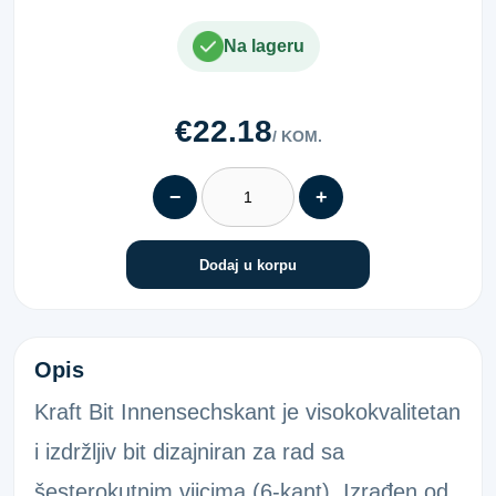
Na lageru
€22.18
/ KOM.
−
+
Dodaj u korpu
SNAŽNI BIT INBUS SW24 107MM
Opis
Kraft Bit Innensechskant je visokokvalitetan
i izdržljiv bit dizajniran za rad sa
šesterokutnim vijcima (6-kant). Izrađen od