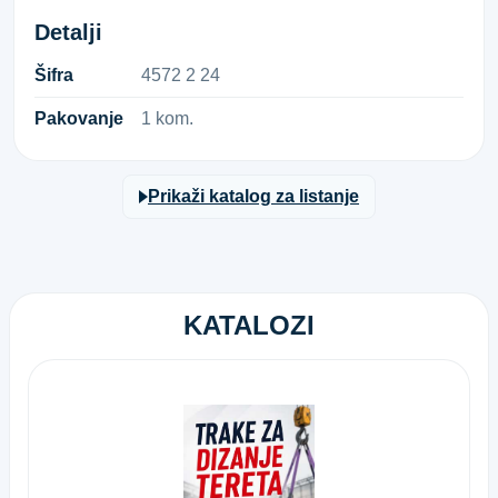
Detalji
Šifra
4​5​7​2​ ​2​ ​2​4​
Pakovanje
1 kom.
Prikaži katalog za listanje
KATALOZI