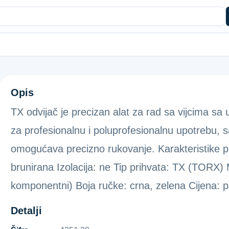
TORX IZVIJAČ MK-DRŠKA TX30
Opis
TX odvijač je precizan alat za rad sa vijcima s
za profesionalnu i poluprofesionalnu upotrebu,
omogućava precizno rukovanje. Karakteristike pro
brunirana Izolacija: ne Tip prihvata: TX (TORX) M
komponentni) Boja ručke: crna, zelena Cijena:
Detalji