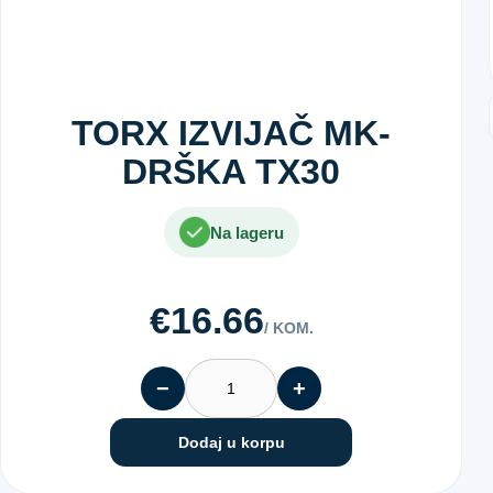
TORX IZVIJAČ MK-
DRŠKA TX30
Na lageru
€16.66
/ KOM.
−
+
Dodaj u korpu