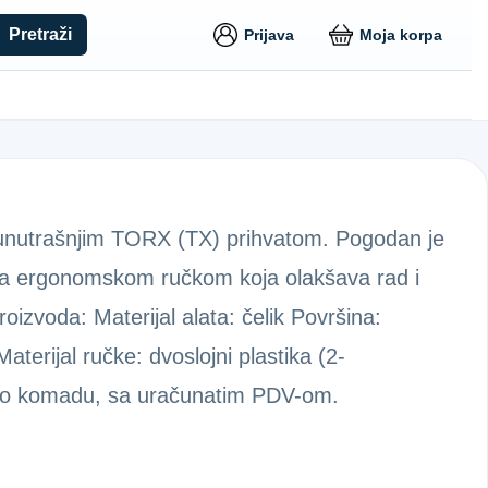
Pretraži
Prijava
Moja korpa
a unutrašnjim TORX (TX) prihvatom. Pogodan je
 sa ergonomskom ručkom koja olakšava rad i
izvoda: Materijal alata: čelik Površina:
aterijal ručke: dvoslojni plastika (2-
 po komadu, sa uračunatim PDV-om.