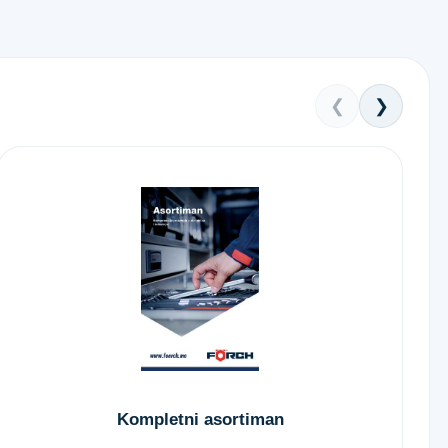
❮
❯
Kompletni asortiman