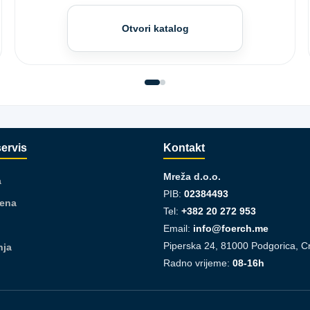
Otvori katalog
servis
Kontakt
Mreža d.o.o.
a
PIB:
02384493
jena
Tel:
+382 20 272 953
Email:
info@foerch.me
Piperska 24, 81000 Podgorica, C
nja
Radno vrijeme:
08-16h