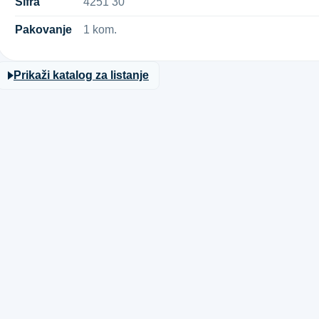
Šifra
4​2​5​1​ ​3​0​
Pakovanje
1 kom.
Prikaži katalog za listanje