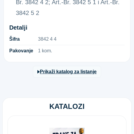
Br. 3842 4 2; Art.-Br. 3842 5 1 i Art.-Br.
3842 5 2
Detalji
Šifra
3​8​4​2​ ​4​ ​4​
Pakovanje
1 kom.
Prikaži katalog za listanje
KATALOZI