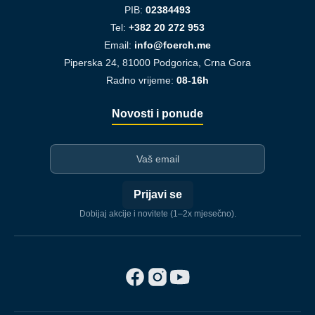
PIB:
02384493
Tel:
+382 20 272 953
Email:
info@foerch.me
Piperska 24, 81000 Podgorica, Crna Gora
Radno vrijeme:
08-16h
Novosti i ponude
I-mejl
Prijavi se
Dobijaj akcije i novitete (1–2x mjesečno).