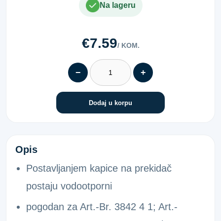
Na lageru
€7.59
/ KOM.
−
+
Dodaj u korpu
KAPA VODONEPROPUSNA
Opis
Postavljanjem kapice na prekidač
postaju vodootporni
pogodan za Art.-Br. 3842 4 1; Art.-