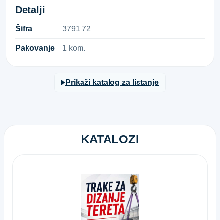
Detalji
Šifra
3​7​9​1​ ​7​2​
Pakovanje
1 kom.
Prikaži katalog za listanje
KATALOZI