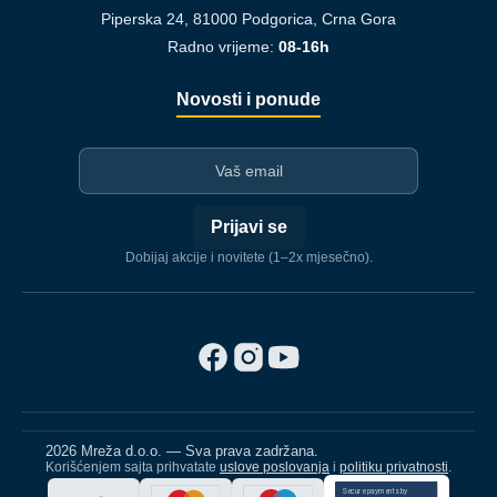
Piperska 24, 81000 Podgorica, Crna Gora
Radno vrijeme:
08-16h
Novosti i ponude
I-mejl
Prijavi se
Dobijaj akcije i novitete (1–2x mjesečno).
2026 Mreža d.o.o. — Sva prava zadržana.
Korišćenjem sajta prihvatate
uslove poslovanja
i
politiku privatnosti
.