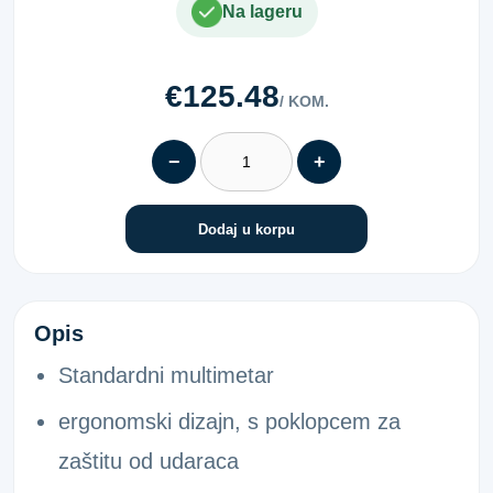
Na lageru
€125.48
/ KOM.
−
+
Dodaj u korpu
DIGITALNI MULTIMETAR F72
Opis
Standardni multimetar
ergonomski dizajn, s poklopcem za
zaštitu od udaraca