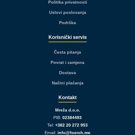
Politika privatnosti
Uslovi poslovanja
Podrška
Korisnički servis
Česta pitanja
Povrat i zamjena
Dostava
Načini plaćanja
Kontakt
Mreža d.o.o.
PIB:
02384493
Tel:
+382 20 272 953
Email:
info@foerch.me