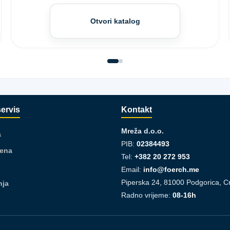
Otvori katalog
servis
Kontakt
Mreža d.o.o.
a
PIB:
02384493
jena
Tel:
+382 20 272 953
Email:
info@foerch.me
Piperska 24, 81000 Podgorica, C
nja
Radno vrijeme:
08-16h