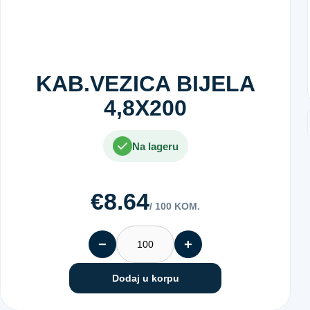
KAB.VEZICA BIJELA
4,8X200
Na lageru
€8.64
/ 100 KOM.
−
+
Dodaj u korpu