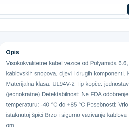
KAB.VEZICA BIJELA 4,8X200
Opis
Visokokvalitetne kabel vezice od Polyamida 6.6, 
kablovskih snopova, cijevi i drugih komponenti. K
Materijalna klasa: UL94V-2 Tip kopče: jednosta
(jednokratne) Detektabilnost: Ne FDA odobrenj
temperaturu: -40 °C do +85 °C Posebnosti: Vrlo 
istaknutoj špici Brzo i sigurno vezivanje kablov
om.