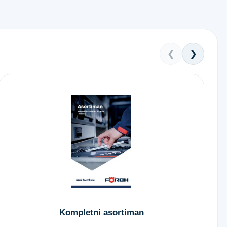
❮
❯
Kompletni asortiman