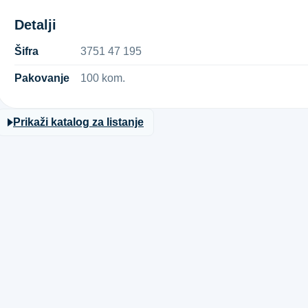
Detalji
Šifra
3​7​5​1​ ​4​7​ ​1​9​5​
Pakovanje
100 kom.
Prikaži katalog za listanje