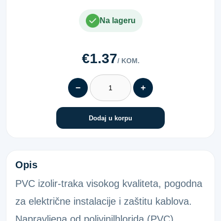
Na lageru
€1.37
/ KOM.
−
+
Dodaj u korpu
IZO-TRAKA 0,1X12MM VDE ZELENA
Opis
PVC izolir-traka visokog kvaliteta, pogodna
za električne instalacije i zaštitu kablova.
Napravljena od polivinilhlorida (PVC),