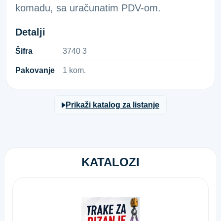
komadu, sa uračunatim PDV-om.
Detalji
Šifra
3​7​4​0​ ​3​
Pakovanje
1 kom.
Prikaži katalog za listanje
KATALOZI