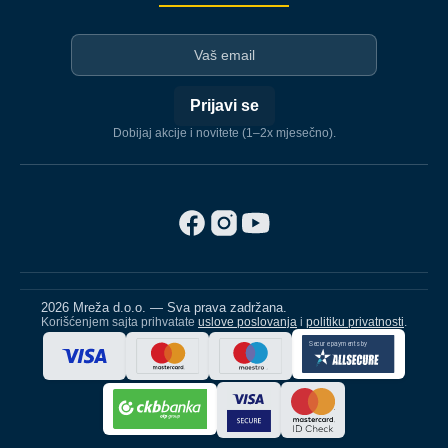
I-mejl
Prijavi se
Dobijaj akcije i novitete (1–2x mjesečno).
2026 Mreža d.o.o. — Sva prava zadržana.
Korišćenjem sajta prihvatate
uslove poslovanja
i
politiku privatnosti
.