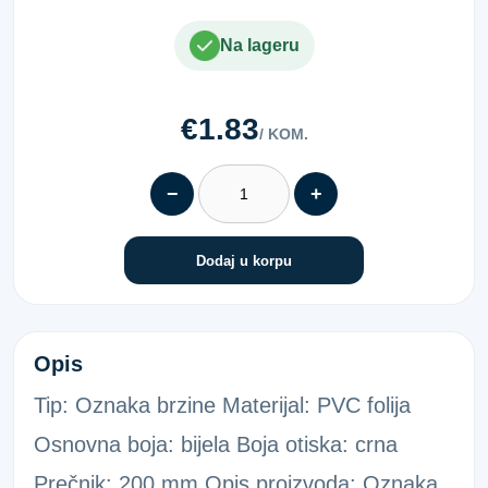
Na lageru
€1.83
/ KOM.
−
+
Dodaj u korpu
NALJ.ZA BRZINU BJE/CRN 100KM/H
Opis
Tip: Oznaka brzine Materijal: PVC folija
Osnovna boja: bijela Boja otiska: crna
Prečnik: 200 mm Opis proizvoda: Oznaka