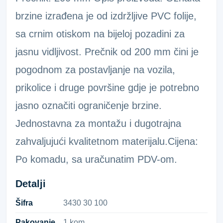
brzine izrađena je od izdržljive PVC folije,
sa crnim otiskom na bijeloj pozadini za
jasnu vidljivost. Prečnik od 200 mm čini je
pogodnom za postavljanje na vozila,
prikolice i druge površine gdje je potrebno
jasno označiti ograničenje brzine.
Jednostavna za montažu i dugotrajna
zahvaljujući kvalitetnom materijalu.Cijena:
Po komadu, sa uračunatim PDV-om.
Detalji
Šifra
3​4​3​0​ ​3​0​ ​1​0​0​
Pakovanje
1 kom.