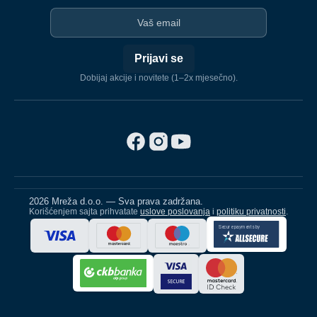
I-mejl
Prijavi se
Dobijaj akcije i novitete (1–2x mjesečno).
2026 Mreža d.o.o. — Sva prava zadržana.
Korišćenjem sajta prihvatate
uslove poslovanja
i
politiku privatnosti
.