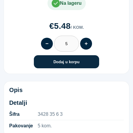
Na lageru
€5.48
/ KOM.
−
+
Dodaj u korpu
90° SPAJALICA R3/8 6MM
Opis
Detalji
Šifra
3​4​2​8​ ​3​5​ ​6​ ​3​
Pakovanje
5 kom.