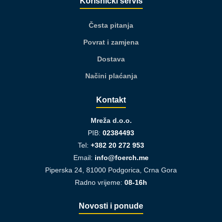
Korisnički servis
Česta pitanja
Povrat i zamjena
Dostava
Načini plaćanja
Kontakt
Mreža d.o.o.
PIB:
02384493
Tel:
+382 20 272 953
Email:
info@foerch.me
Piperska 24, 81000 Podgorica, Crna Gora
Radno vrijeme:
08-16h
Novosti i ponude