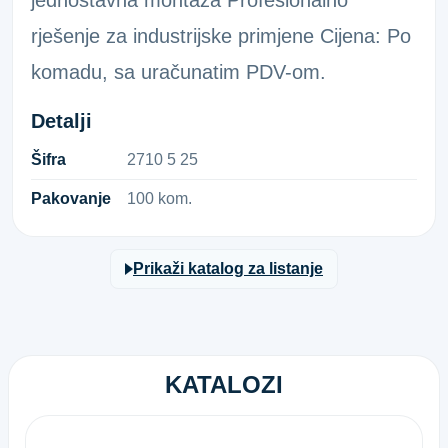
jednostavna montaža Profesionalno
rješenje za industrijske primjene Cijena: Po
komadu, sa uračunatim PDV-om.
Detalji
Šifra
2​7​1​0​ ​5​ ​2​5​
Pakovanje
100 kom.
Prikaži katalog za listanje
KATALOZI