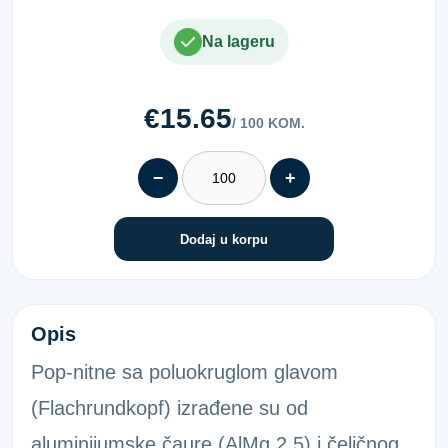
Na lageru
€15.65
/ 100 KOM.
−
+
Dodaj u korpu
SLI.ZAKOVICA AL/ČEL. 5X25
Opis
Pop-nitne sa poluokruglom glavom
(Flachrundkopf) izrađene su od
aluminijumske čaure (AlMg 2,5) i čeličnog