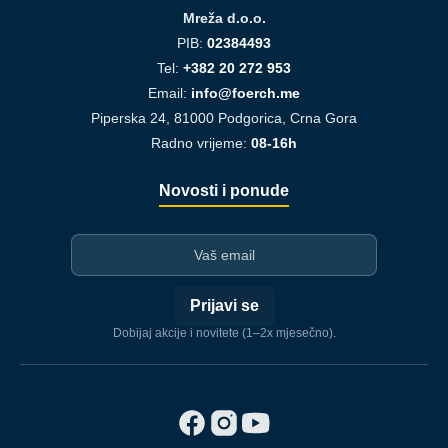
Mreža d.o.o.
PIB:
02384493
Tel:
+382 20 272 953
Email:
info@foerch.me
Piperska 24, 81000 Podgorica, Crna Gora
Radno vrijeme:
08-16h
Novosti i ponude
I-mejl
Prijavi se
Dobijaj akcije i novitete (1–2x mjesečno).