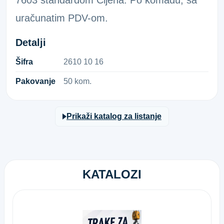
7603 standardom Cijena: Po komadu, sa
uračunatim PDV-om.
Detalji
Šifra
2​6​1​0​ ​1​0​ ​1​6​
Pakovanje
50 kom.
Prikaži katalog za listanje
KATALOZI