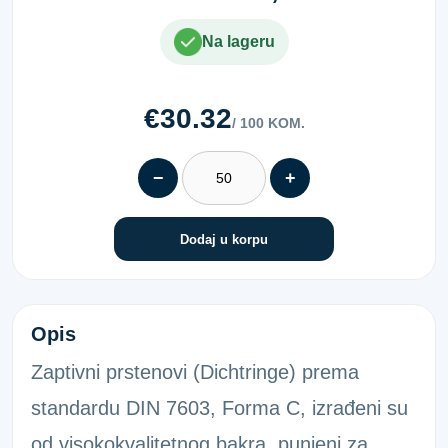
Na lageru
€30.32
/ 100 KOM.
−
+
Dodaj u korpu
BAKR.PRSTEN 7603 C 10X16X1,5
Opis
Zaptivni prstenovi (Dichtringe) prema
standardu DIN 7603, Forma C, izrađeni su
od visokokvalitetnog bakra, punjeni za