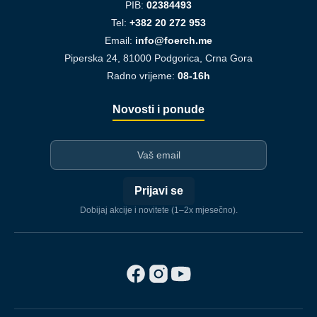
PIB:
02384493
Tel:
+382 20 272 953
Email:
info@foerch.me
Piperska 24, 81000 Podgorica, Crna Gora
Radno vrijeme:
08-16h
Novosti i ponude
I-mejl
Prijavi se
Dobijaj akcije i novitete (1–2x mjesečno).