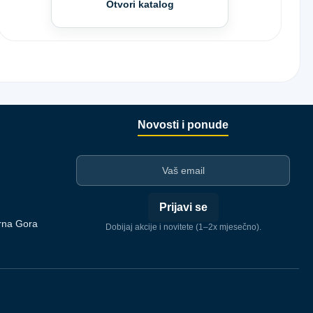
Otvori katalog
Novosti i ponude
I-mejl
Prijavi se
rna Gora
Dobijaj akcije i novitete (1–2x mjesečno).