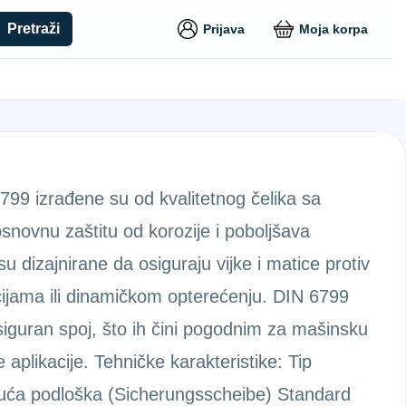
Pretraži
Prijava
Moja korpa
99 izrađene su od kvalitetnog čelika sa
novnu zaštitu od korozije i poboljšava
u dizajnirane da osiguraju vijke i matice protiv
cijama ili dinamičkom opterećenju. DIN 6799
iguran spoj, što ih čini pogodnim za mašinsku
 aplikacije. Tehničke karakteristike: Tip
juća podloška (Sicherungsscheibe) Standard