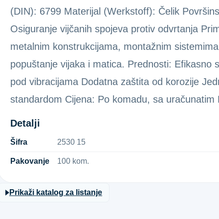
(DIN): 6799 Materijal (Werkstoff): Čelik Površi
Osiguranje vijčanih spojeva protiv odvrtanja Pri
metalnim konstrukcijama, montažnim sistemima i 
popuštanje vijaka i matica. Prednosti: Efikasno s
pod vibracijama Dodatna zaštita od korozije J
standardom Cijena: Po komadu, sa uračunatim
Detalji
Šifra
2​5​3​0​ ​1​5​
Pakovanje
100 kom.
Prikaži katalog za listanje