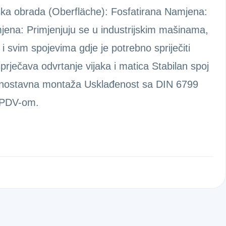
nska obrada (Oberfläche): Fosfatirana Namjena:
mjena: Primjenjuju se u industrijskim mašinama,
svim spojevima gdje je potrebno spriječiti
prječava odvrtanje vijaka i matica Stabilan spoj
ednostavna montaža Usklađenost sa DIN 6799
 PDV-om.