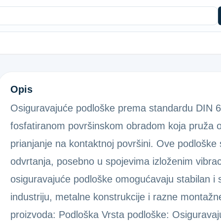
SIG.PODLOŠKA 6799 15
Opis
Osiguravajuće podloške prema standardu DIN 67
fosfatiranom površinskom obradom koja pruža os
prianjanje na kontaktnoj površini. Ove podloške s
odvrtanja, posebno u spojevima izloženim vibra
osiguravajuće podloške omogućavaju stabilan i s
industriju, metalne konstrukcije i razne montažne
proizvoda: Podloška Vrsta podloške: Osigurava