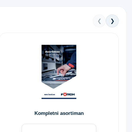
❮
❯
Kompletni asortiman