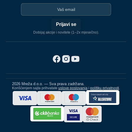
I-mejl
Prijavi se
Dobijaj akcije i novitete (1–2x mjesečno).
2026 Mreža d.o.o. — Sva prava zadržana.
Korišćenjem sajta prihvatate
uslove poslovanja
i
politiku privatnosti
.