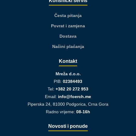
Korisnički servis
Česta pitanja
Povrat i zamjena
Dostava
Načini plaćanja
Kontakt
Mreža d.o.o.
PIB:
02384493
Tel:
+382 20 272 953
Email:
info@foerch.me
Piperska 24, 81000 Podgorica, Crna Gora
Radno vrijeme:
08-16h
Novosti i ponude