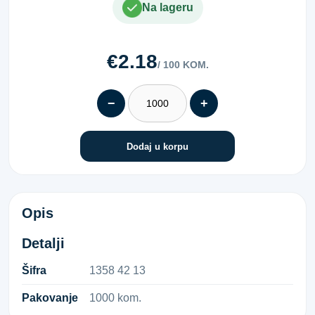
Na lageru
€2.18
/ 100 KOM.
−
+
Dodaj u korpu
PH-VIJAK 7504 4,2X13
Opis
Detalji
Šifra
1​3​5​8​ ​4​2​ ​1​3​
Pakovanje
1000 kom.