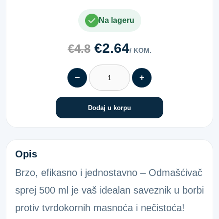
Na lageru
€2.64
€4.8
/ KOM.
−
+
Dodaj u korpu
ODMAŠĆIVAČ SPREJ NEONET 500 ML
Opis
Brzo, efikasno i jednostavno – Odmašćivač
sprej 500 ml je vaš idealan saveznik u borbi
protiv tvrdokornih masnoća i nečistoća!