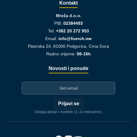
Kontakt
Mreža d.o.o.
PIB:
02384493
Tel:
+382 20 272 953
Email:
info@foerch.me
Piperska 24, 81000 Podgorica, Crna Gora
Radno vrijeme:
08-16h
Novosti i ponude
I-mejl
Prijavi se
Dobijaj akcije i novitete (1–2x mjesečno).