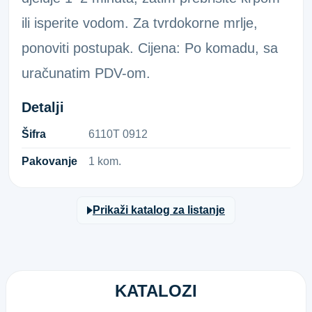
ili isperite vodom. Za tvrdokorne mrlje,
ponoviti postupak. Cijena: Po komadu, sa
uračunatim PDV-om.
Detalji
Šifra
6​1​1​0​T​ ​0​9​1​2​
Pakovanje
1 kom.
Prikaži katalog za listanje
KATALOZI