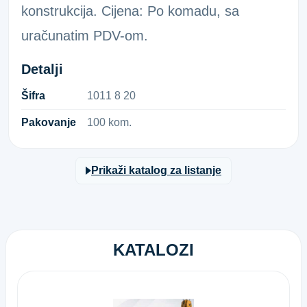
konstrukcija. Cijena: Po komadu, sa
uračunatim PDV-om.
Detalji
Šifra
1​0​1​1​ ​8​ ​2​0​
Pakovanje
100 kom.
Prikaži katalog za listanje
KATALOZI