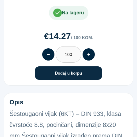
Na lageru
€14.27
/ 100 KOM.
−
+
Dodaj u korpu
6KT-VIJAK 933 8.8 POC.8X20
Opis
Šestougaoni vijak (6KT) – DIN 933, klasa
čvrstoće 8.8, pocinčani, dimenzije 8x20
mm Šestougaoni vijak izrađen prema DIN