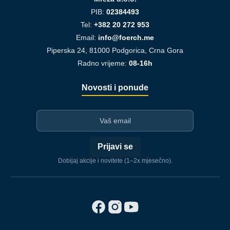
PIB:
02384493
Tel:
+382 20 272 953
Email:
info@foerch.me
Piperska 24, 81000 Podgorica, Crna Gora
Radno vrijeme:
08-16h
Novosti i ponude
I-mejl
Prijavi se
Dobijaj akcije i novitete (1–2x mjesečno).