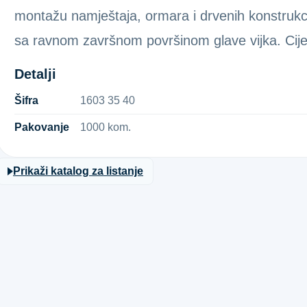
montažu namještaja, ormara i drvenih konstrukc
sa ravnom završnom površinom glave vijka. Ci
Detalji
Šifra
1​6​0​3​ ​3​5​ ​4​0​
Pakovanje
1000 kom.
Prikaži katalog za listanje