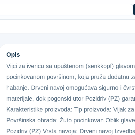
PZ2-VIJAK UP.GLAVA ŽC 3,5X40
Opis
Vijci za ivericu sa upuštenom (senkkopf) glavom
pocinkovanom površinom, koja pruža dodatnu zaš
habanje. Drveni navoj omogućava sigurno i čvrst
materijale, dok pogonski utor Pozidriv (PZ) gar
Karakteristike proizvoda: Tip proizvoda: Vijak za
Površinska obrada: Žuto pocinkovan Oblik glave
Pozidriv (PZ) Vrsta navoja: Drveni navoj Izvedba 