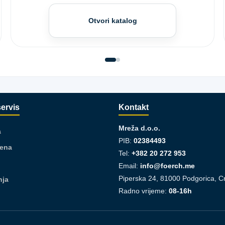
Otvori katalog
servis
Kontakt
Mreža d.o.o.
a
PIB:
02384493
jena
Tel:
+382 20 272 953
Email:
info@foerch.me
Piperska 24, 81000 Podgorica, C
nja
Radno vrijeme:
08-16h