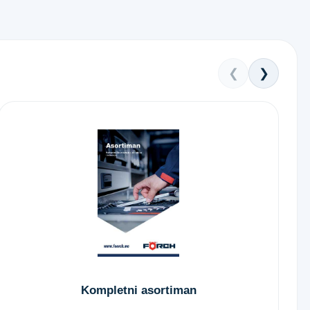
❮
❯
Kompletni asortiman