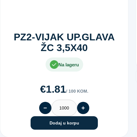
PZ2-VIJAK UP.GLAVA
ŽC 3,5X40
Na lageru
€1.81
/ 100 KOM.
−
+
Dodaj u korpu