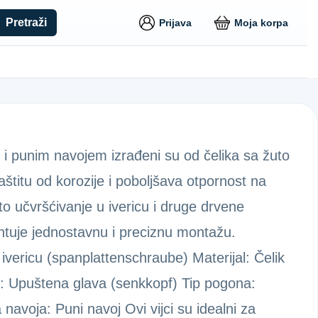
Pretraži
Prijava
Moja korpa
 i punim navojem izrađeni su od čelika sa žuto
titu od korozije i poboljšava otpornost na
o učvršćivanje u ivericu i druge drvene
antuje jednostavnu i preciznu montažu.
 ivericu (spanplattenschraube) Materijal: Čelik
: Upuštena glava (senkkopf) Tip pogona:
navoja: Puni navoj Ovi vijci su idealni za