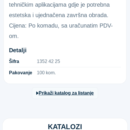
tehničkim aplikacijama gdje je potrebna
estetska i ujednačena završna obrada.
Cijena: Po komadu, sa uračunatim PDV-
om.
Detalji
Šifra
1​3​5​2​ ​4​2​ ​2​5​
Pakovanje
100 kom.
Prikaži katalog za listanje
KATALOZI