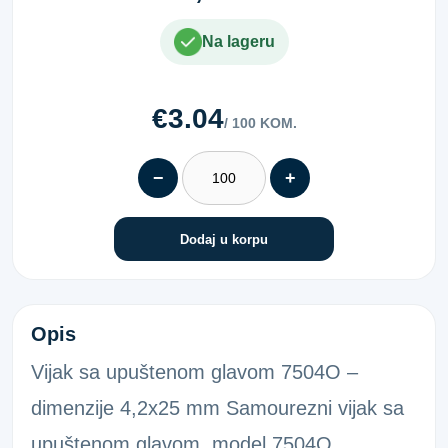
Na lageru
€3.04
/ 100 KOM.
−
+
Dodaj u korpu
PH-VIJAK UG 7504-O POC. 4,2X25
Opis
Vijak sa upuštenom glavom 7504O –
dimenzije 4,2x25 mm Samourezni vijak sa
upuštenom glavom, model 7504O,