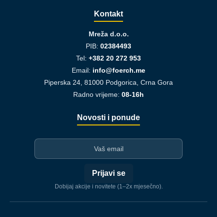
Kontakt
Mreža d.o.o.
PIB:
02384493
Tel:
+382 20 272 953
Email:
info@foerch.me
Piperska 24, 81000 Podgorica, Crna Gora
Radno vrijeme:
08-16h
Novosti i ponude
I-mejl
Prijavi se
Dobijaj akcije i novitete (1–2x mjesečno).