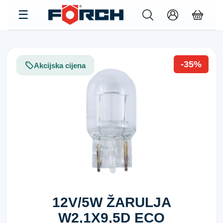
-35%
Akcijska cijena
12V/5W ŽARULJA
W2,1X9,5D ECO