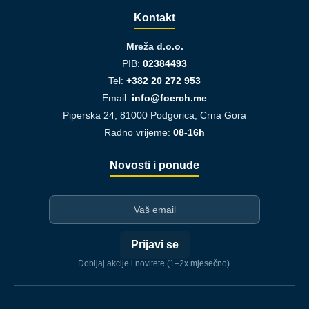
Kontakt
Mreža d.o.o.
PIB:
02384493
Tel:
+382 20 272 953
Email:
info@foerch.me
Piperska 24, 81000 Podgorica, Crna Gora
Radno vrijeme:
08-16h
Novosti i ponude
I-mejl
Prijavi se
Dobijaj akcije i novitete (1–2x mjesečno).