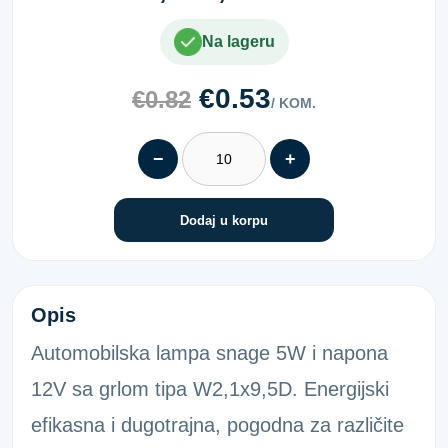
Na lageru
€0.53
€0.82
/ KOM.
−
+
Dodaj u korpu
12V/5W ŽARULJA W2,1X9,5D ECO
Opis
Automobilska lampa snage 5W i napona
12V sa grlom tipa W2,1x9,5D. Energijski
efikasna i dugotrajna, pogodna za različite