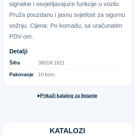
signalne i osvjetljavajuće funkcije u vozilu.
Pruža pouzdanu i jasnu svjetlost za sigurnu
vožnju. Cijena: Po komadu, sa uračunatim
PDV-om.
Detalji
Šifra
3​8​0​1​N​ ​1​6​2​1​
Pakovanje
10 kom.
Prikaži katalog za listanje
KATALOZI